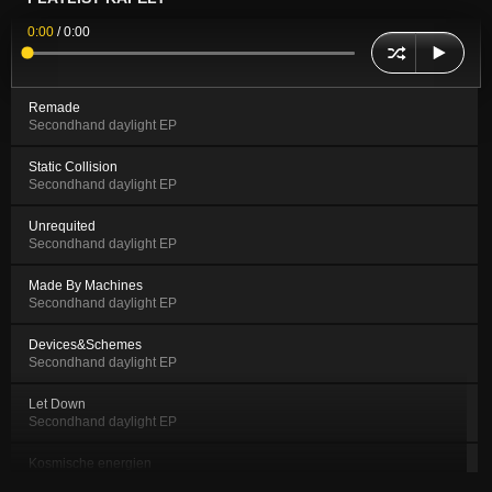
0:00
/
0:00
Remade
Secondhand daylight EP
Static Collision
Secondhand daylight EP
Unrequited
Secondhand daylight EP
Made By Machines
Secondhand daylight EP
Devices&Schemes
Secondhand daylight EP
Let Down
Secondhand daylight EP
Kosmische energien
The Kosmische Energien EP