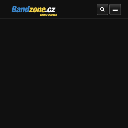
Bandzone.cz
žijeme hudbou