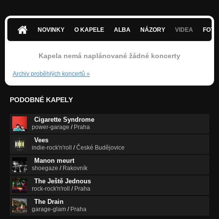
Leeds '89
The Hanging Castle EP
NOVINKY
O KAPELE
ALBA
NÁZORY
VIDEA
FOTK
Lights Left On
The Hanging Castle EP
Kapela nemá naplánované žádné koncerty
Stranded
Archiv proběhlých koncertů
»
The Hanging Castle EP
PODOBNÉ KAPELY
Cigarette Syndrome
power-garage
/
Praha
Vees
indie-rock'n'roll
/
České Budějovice
Manon meurt
shoegaze
/
Rakovník
The Ještě Jednous
rock-rock'n'roll
/
Praha
The Drain
garage-glam
/
Praha