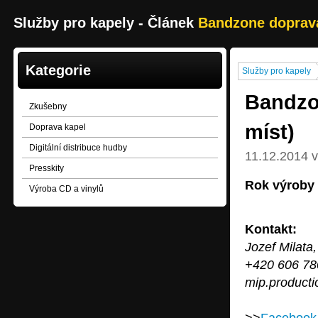
Služby pro kapely - Článek
Bandzone doprava
Kategorie
Služby pro kapely
Bandzo
Zkušebny
míst)
Doprava kapel
Digitální distribuce hudby
11.12.2014 v
Presskity
Rok výroby 2
Výroba CD a vinylů
Kontakt:
Jozef Milata
+420 606 78
mip.product
>>
Faceboo