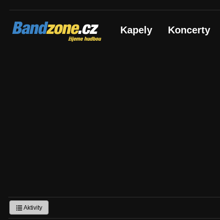
Bandzone.cz
Kapely
Koncerty
žijeme hudbou
Aktivity