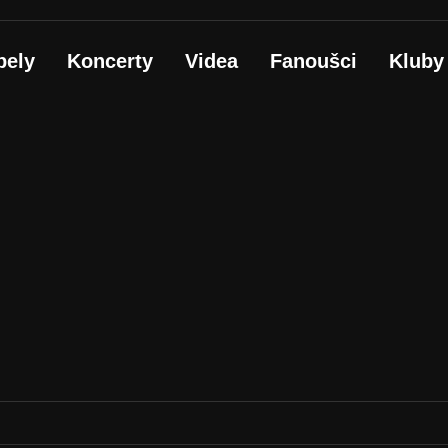
pely
Koncerty
Videa
Fanoušci
Kluby