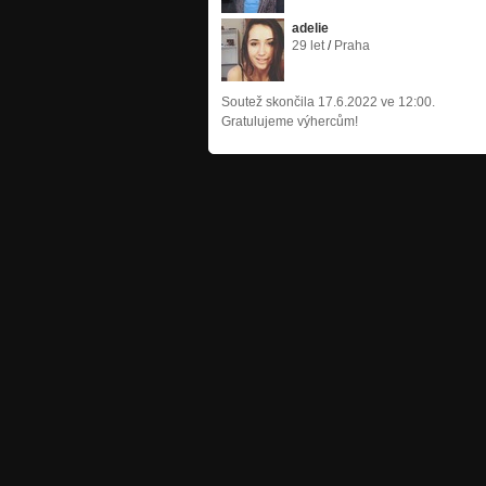
adelie
29 let
/
Praha
Soutež skončila
17.6.2022 ve 12:00
.
Gratulujeme výhercům!