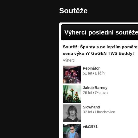
Soutěže
Výherci poslední soutěž
Soutěž: Špunty s nejlepším poměr
cena výkon? GoGEN TWS Buddy!
Výherci:
Pepinátor
51 let
/
Děčín
Jakub Barney
26 let
/
Ostrava
Slowhand
32 let
/
Libochovice
viki1971