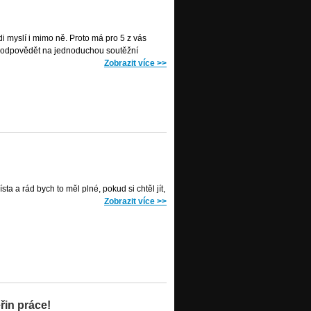
idi myslí i mimo ně. Proto má pro 5 z vás
čí odpovědět na jednoduchou soutěžní
Zobrazit více
>>
ta a rád bych to měl plné, pokud si chtěl jít,
Zobrazit více
>>
řin práce!