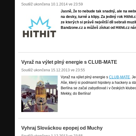
Soutěž ukončena
10.1.2014 ve 23:59
Jasně, že to nebude tak snadný, ale na webu
na desky, turné a klipy. Za jediný rok Hithit
ze kterých si právě největší díl sebrali muzi
Bandzone.cz a můžeš získat od Hithit.cz ná
Vyraž na výlet plný energie s CLUB-MATE
Soutěž ukončena
15.12.2013 ve 23:55
Vyraž na výlet plný energie s
CLUB-MATE
. J
Aše, který si podmanil hipstery a hackery a 
Berlína se začal zabydlovat i v českých klubec
Mekky, do Berlína!
Vyhraj Slováckou epopej od Muchy