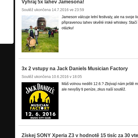
Vyhraj 5x lahev Jamesona!
Soutěž ukončena
14.7.2016 ve 23:59
Jameson válcuje letní festivaly, ale na svoje l
připravenou lahev skvělé irské whiskey. Sta
otázku!
3x 2 vstupy na Jack Daniels Musician Factory
Soutěž ukončena
10.6.2016 v 18:05
Máš volnou neděli 12.6.? Zbývají nám ještě mís
ale nevyšly ti peníze, zkus naší soutěž.
Získej SONY Xperia Z3 v hodnotě 15 tisíc za 30 vte