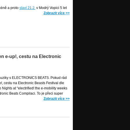
céně a proto
slaví 21.2.
v Modrý Vopici 5 let
Zobrazit více
>>
n e-up!, cestu na Electronic
é muziky s ELECTRONICS BEATS. Pokud rád
, cestu na Electronic Beasts Festival dle
Nights at “electrified! the e-mobility weeks
ronic Beats Compilaci. To je přeci super
Zobrazit více
>>