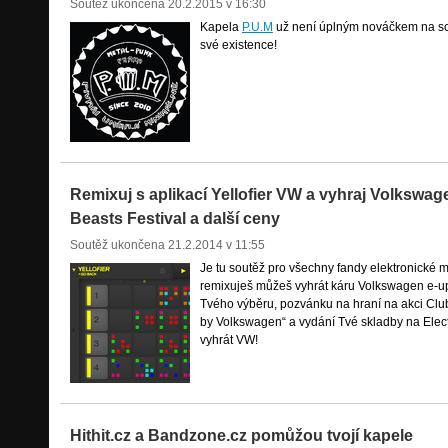
Soutěž ukončena
20.2.2015 v 16:30
Kapela
P.U.M
už není úplným nováčkem na s
své existence!
Remixuj s aplikací Yellofier VW a vyhraj Volkswage
Beasts Festival a další ceny
Soutěž ukončena
21.2.2014 v 11:55
Je tu soutěž pro všechny fandy elektronick
remixuješ můžeš vyhrát káru Volkswagen e-up!
Tvého výběru, pozvánku na hraní na akci Club 
by Volkswagen“ a vydání Tvé skladby na Elect
vyhrát VW!
Hithit.cz a Bandzone.cz pomůžou tvojí kapele