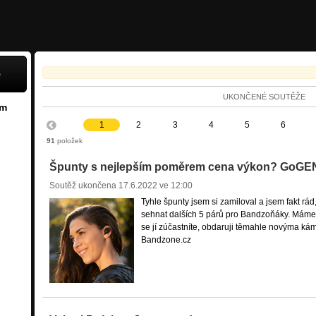
e
UKONČENÉ SOUTĚŽE
em
1
2
3
4
5
6
91
položek
Špunty s nejlepším poměrem cena výkon? GoG
Soutěž ukončena
17.6.2022 ve 12:00
Tyhle špunty jsem si zamiloval a jsem fakt rá
sehnat dalších 5 párů pro Bandzoňáky. Máme 
se jí zúčastníte, obdaruji těmahle novýma ká
Bandzone.cz