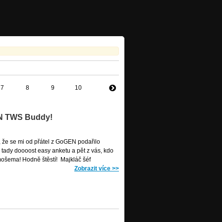
7
8
9
10
EN TWS Buddy!
d, že se mi od přátel z GoGEN podařilo
tady doooost easy anketu a pět z vás, kdo
mošema! Hodně štěstí! Majkláč šéf
Zobrazit více
>>