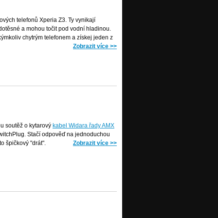
vých telefonů Xperia Z3. Ty vynikají
dotěsné a mohou točit pod vodní hladinou.
kýmkoliv chytrým telefonem a získej jeden z
Zobrazit více
>>
ou soutěž o kytarový
kabel Widara řady AMX
witchPlug. Stačí odpověď na jednoduchou
to špičkový "drát".
Zobrazit více
>>