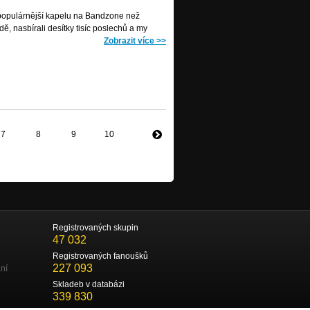
 populárnější kapelu na Bandzone než
ě, nasbírali desítky tisíc poslechů a my
Zobrazit více
>>
7
8
9
10
Registrovaných skupin
47 032
Registrovaných fanoušků
227 093
ní
Skladeb v databázi
339 830