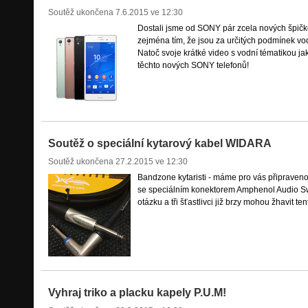
Soutěž ukončena
7.6.2015 ve 12:30
Dostali jsme od SONY pár zcela nových špičko
zejména tím, že jsou za určitých podmínek vo
Natoč svoje krátké video s vodní tématikou ja
těchto nových SONY telefonů!
Soutěž o speciální kytarový kabel WIDARA
Soutěž ukončena
27.2.2015 ve 12:30
Bandzone kytaristi - máme pro vás připraven
se speciálním konektorem Amphenol Audio S
otázku a tři šťastlivci již brzy mohou žhavit ten
Vyhraj triko a placku kapely P.U.M!