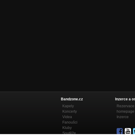
Bandzone.cz
Inzerce a o
Kapely
Rezervace 
Koncerty
homepage
Videa
Inzerce
Fanoušci
Kluby
Soutěže