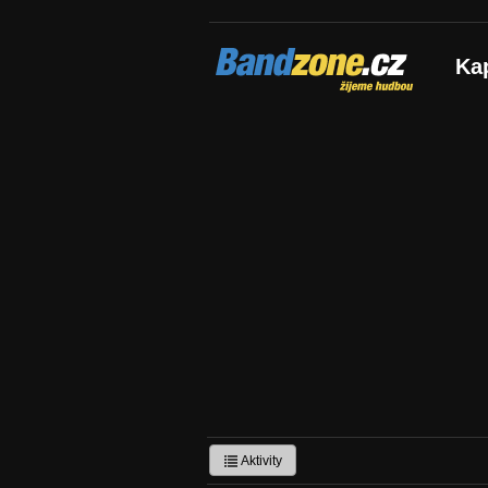
Bandzone.cz
Ka
žijeme hudbou
Aktivity