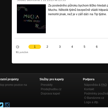
Soutěž ukončena
1.12.2013 ve 23:55
Za posledního půlroku bychom těžko hledali
Muchu. Několik týdnů bezpečně vládli hitparád
nemohli jinak, než je v září dát i na Tip týdne.
1
2
3
4
5
6
91
položek
statní projekty
Služby pro kapely
Podpora
top promo pozice na
Presskity
Nápověda &
FAQ
Prodejhudbu.cz
Kontakt
Doprava kapel
Podmínky používá
O Bandzone.cz
Loga a dtp.