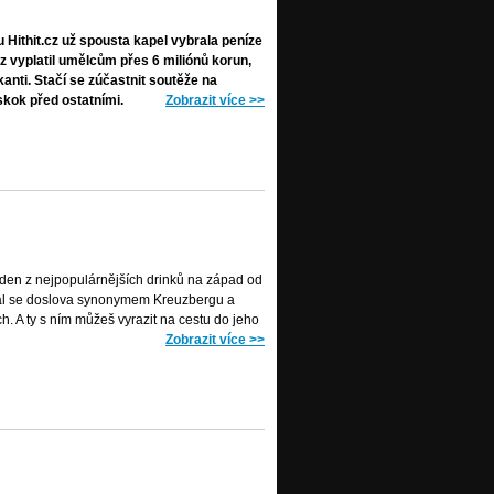
 Hithit.cz už spousta kapel vybrala peníze
.cz vyplatil umělcům přes 6 miliónů korun,
kanti. Stačí se zúčastnit soutěže na
skok před ostatními.
Zobrazit více
>>
eden z nejpopulárnějších drinků na západ od
stal se doslova synonymem Kreuzbergu a
h. A ty s ním můžeš vyrazit na cestu do jeho
Zobrazit více
>>