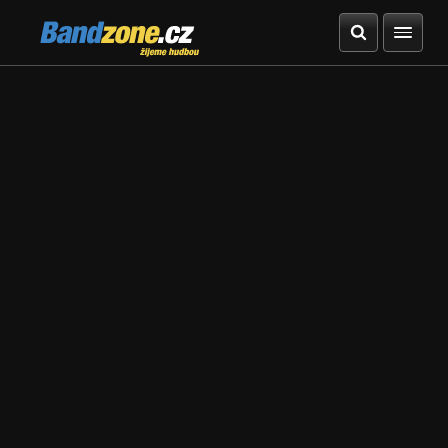
Bandzone.cz
žijeme hudbou