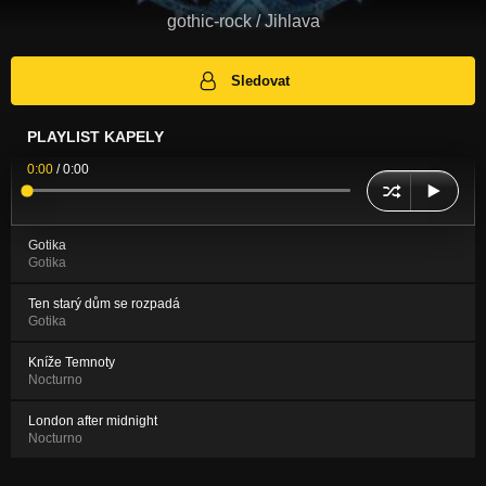
gothic-rock / Jihlava
Sledovat
PLAYLIST KAPELY
0:00
/
0:00
Gotika
Gotika
Ten starý dům se rozpadá
Gotika
Kníže Temnoty
Nocturno
London after midnight
Nocturno