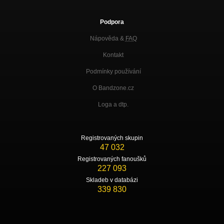
Podpora
Nápověda &
FAQ
Kontakt
Podmínky používání
O Bandzone.cz
Loga a dtp.
Registrovaných skupin
47 032
Registrovaných fanoušků
227 093
Skladeb v databázi
339 830