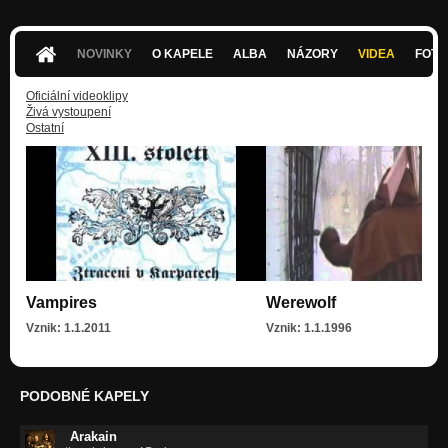
NOVINKY
O KAPELE
ALBA
NÁZORY
VIDEA
FOTK
Oficiální videoklipy
Živá vystoupení
Ostatní
Vampires
Werewolf
Vznik: 1.1.2011
Vznik: 1.1.1996
PODOBNÉ KAPELY
Arakain