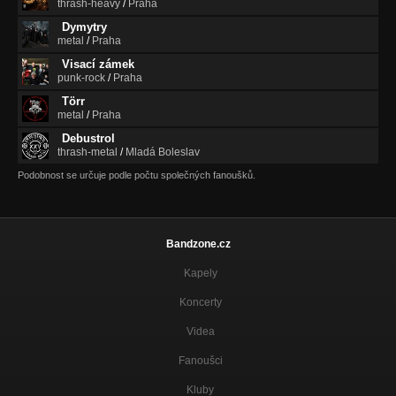
thrash-heavy
/
Praha
Dymytry
metal
/
Praha
Visací zámek
punk-rock
/
Praha
Törr
metal
/
Praha
Debustrol
thrash-metal
/
Mladá Boleslav
Podobnost se určuje podle počtu společných fanoušků.
Bandzone.cz
Kapely
Koncerty
Videa
Fanoušci
Kluby