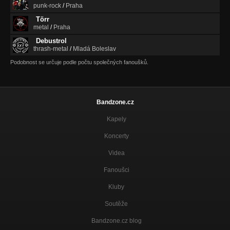
punk-rock
/
Praha
Törr
metal
/
Praha
Debustrol
thrash-metal
/
Mladá Boleslav
Podobnost se určuje podle počtu společných fanoušků.
Bandzone.cz
Kapely
Koncerty
Videa
Fanoušci
Kluby
Soutěže
Bandzone.cz blog