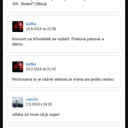
XIII. Století? Děkuji
kaffka
16.8.2016 ve 21:36
Koncert na Křivoklátě se vydařil .Poklona pánové a
dámo.
kaffka
24.3.2016 ve 21:42
Nocturama to je vážně slabota,ta vrána asi pošla cestou
camilo
2.3.2016 v 18:33
vdaka za nove cd,je super