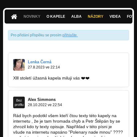
NOVINKY
O KAPELE
ALBA
NÁZORY
VIDEA
FOTK
Pro přidání příspěku se prosím
přihlašte
.
Lenka Černá
27.8.2023 ve 22:14
Xlll století úžasná kapela miluji vás ❤️❤️
Alex Simmons
Bez
profilu
28.10.2022 ve 22:54
Rád bych podotkl všem kteří čtou texty této kapely na
internetu , že je tam hromada chyb a Petr Štěpán by se
zhrozil kdo ty texty opisuje. Například v této písni je
všude na internetu napsáno "Polenary nade mnou" ????