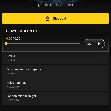
gothic-rock / Jihlava
Sledovat
PLAYLIST KAPELY
0:00
/
0:00
Gotika
Gotika
Ten starý dům se rozpadá
Gotika
Kníže Temnoty
Nocturno
London after midnight
Nocturno