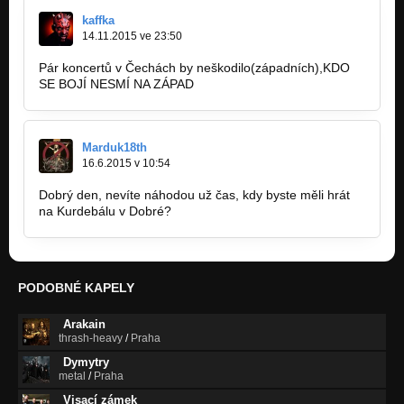
kaffka
14.11.2015 ve 23:50
Pár koncertů v Čechách by neškodilo(západních),KDO
SE BOJÍ NESMÍ NA ZÁPAD
Marduk18th
16.6.2015 v 10:54
Dobrý den, nevíte náhodou už čas, kdy byste měli hrát
na Kurdebálu v Dobré?
PODOBNÉ KAPELY
Arakain
thrash-heavy
/
Praha
Dymytry
metal
/
Praha
Visací zámek