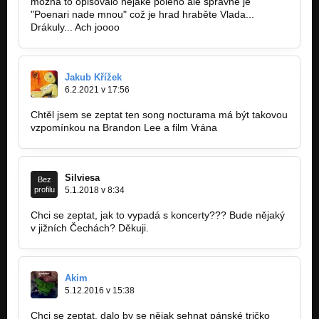
možná to opisovalo nějaké poleno ale správně je
"Poenari nade mnou" což je hrad hraběte Vlada...
Drákuly... Ach joooo
Jakub Křížek
6.2.2021 v 17:56
Chtěl jsem se zeptat ten song nocturama má být takovou
vzpomínkou na Brandon Lee a film Vrána
Silviesa
Bez
profilu
5.1.2018 v 8:34
Chci se zeptat, jak to vypadá s koncerty??? Bude nějaký
v jižních Čechách? Děkuji.
Akim
5.12.2016 v 15:38
Chci se zeptat, dalo by se nějak sehnat pánské tričko