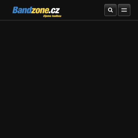
Bandzone.cz
žijeme hudbou