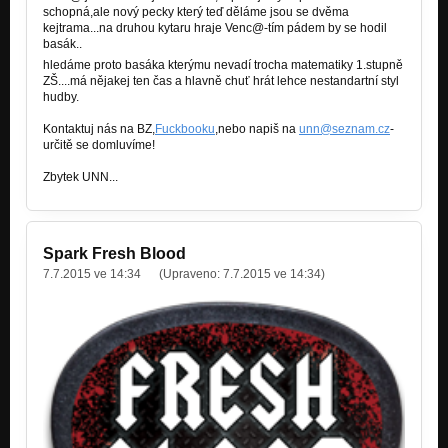
schopná,ale nový pecky který teď děláme jsou se dvěma
kejtrama...na druhou kytaru hraje Venc@-tím pádem by se hodil
basák..
hledáme proto basáka kterýmu nevadí trocha matematiky 1.stupně
ZŠ....má nějakej ten čas a hlavně chuť hrát lehce nestandartní styl
hudby.
Kontaktuj nás na BZ,
Fuckbooku
,nebo napiš na
unn@seznam.cz
-
určitě se domluvíme!
Zbytek UNN...
Spark Fresh Blood
7.7.2015 ve 14:34
(Upraveno:
7.7.2015 ve 14:34
)