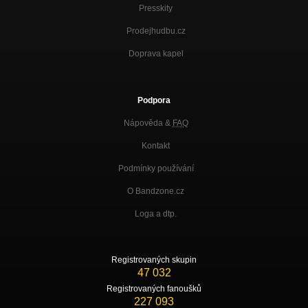
Presskity
Prodejhudbu.cz
Doprava kapel
Podpora
Nápověda &
FAQ
Kontakt
Podmínky používání
O Bandzone.cz
Loga a dtp.
Registrovaných skupin
47 032
Registrovaných fanoušků
227 093