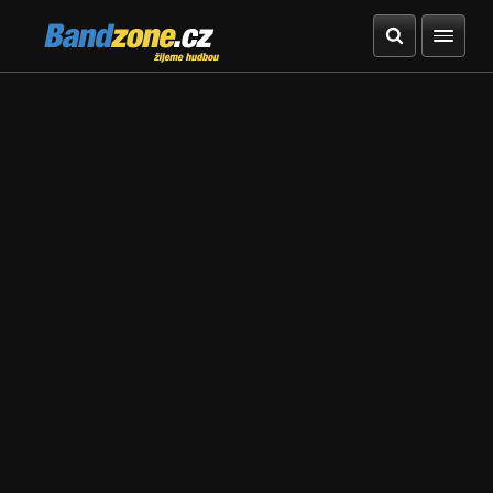
Bandzone.cz
žijeme hudbou