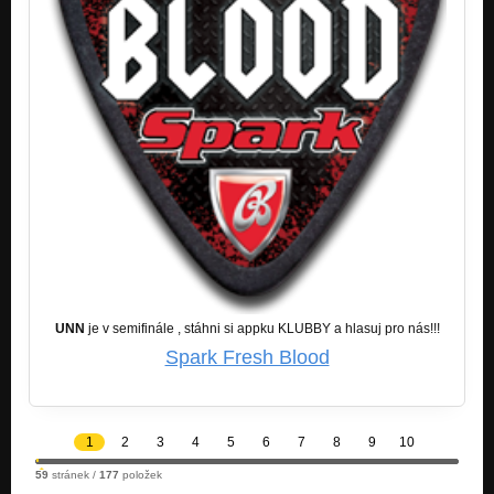
UNN
je v semifinále , stáhni si appku KLUBBY a hlasuj pro nás!!!
Spark Fresh Blood
1
2
3
4
5
6
7
8
9
10
59
stránek /
177
položek