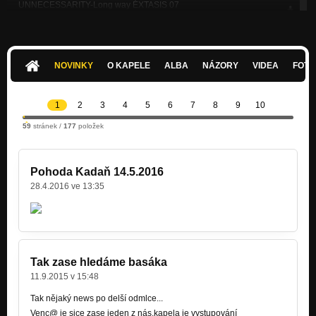
UNNECESSARITY-Long way ÉXTASIS 07
Nezařazeno
UNNECESSARITY-High-tech machine motive ÉXTASIS 07
Nezařazeno
NOVINKY
O KAPELE
ALBA
NÁZORY
VIDEA
FOTK
UNNECESSARITY-Colapso ilusion ÉXTASIS 07
Nezařazeno
1
2
3
4
5
6
7
8
9
10
UNNECESSARITY-Answers ÉXTASIS 07
59
stránek /
177
položek
Nezařazeno
UNNECESSARITY-El loco poco ÉXTASIS 07
Nezařazeno
Pohoda Kadaň 14.5.2016
28.4.2016 ve 13:35
UNNECESSARITY-Night and hombre de chapa FIG_17 2002
Nezařazeno
UNNECESSARITY-Small Drama FIG_17 2002
Nezařazeno
Tak zase hledáme basáka
11.9.2015 v 15:48
Tak nějaký news po delší odmlce...
Venc@ je sice zase jeden z nás,kapela je vystupování