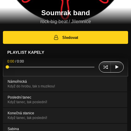
Soumrak band
rock-big-beat / Jilemnice
Sledovat
PLAYLIST KAPELY
0:00
/
0:00
Námořnická
Když do hrobu, tak s muzikou!
Poslední tanec
Když tanec, tak poslední!
Konečná stanice
Když tanec, tak poslední!
Sabina