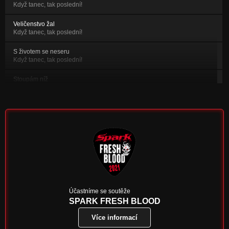
Když tanec, tak poslední!
Veličenstvo žal
Když tanec, tak poslední!
S životem se neseru
Když tanec, tak poslední!
Stoupám níž
Když kupředu, tak pod parou!
Holahou
Když se daří, tak se daří!
Útěk ze snu
Když se daří, tak se daří!
Facebook
Když se daří, tak se daří!
Čas na změnu
Účastníme se soutěže
Když tanec, tak poslední!
SPARK FRESH BLOOD
Více informací
Půlnoční víla
Když tanec, tak poslední!