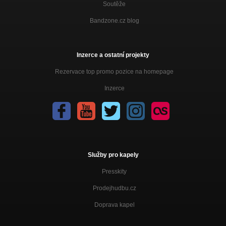
Soutěže
Když nohama, tak na zemi!
Bandzone.cz blog
Neděle
Když do hrobu, tak s muzikou!
Ztráta ideálu
Inzerce a ostatní projekty
Když do hrobu, tak s muzikou!
Rezervace top promo pozice na homepage
Zkažená ženská
Inzerce
Když do hrobu, tak s muzikou!
Honěná
Když do hrobu, tak s muzikou!
Služby pro kapely
Presskity
Prodejhudbu.cz
Doprava kapel