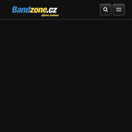
Bandzone.cz
žijeme hudbou