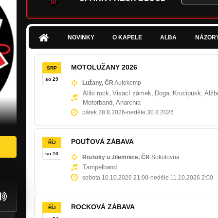
NOVINKY
O KAPELE
ALBA
NÁZOR
MOTOLUŽANY 2026
SRP
so 29
Lužany, ČR
Autokemp
Alibi rock,
Visací zámek,
Doga,
Krucipüsk,
Alžb
Motorband,
Anarchia
pátek 28.8.2026
-
neděle 30.8.2026
POUŤOVÁ ZÁBAVA
ŘÍJ
so 10
Roztoky u Jilemnice, ČR
Sokolovna
Tampelband
sobota 10.10.2026 21:00
-
neděle 11.10.2026 2:00
ROCKOVÁ ZÁBAVA
ŘÍJ