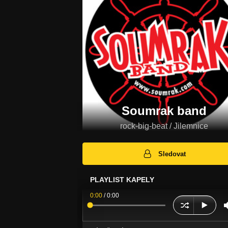
Soumrak band
rock-big-beat / Jilemnice
Sledovat
PLAYLIST KAPELY
0:00
/
0:00