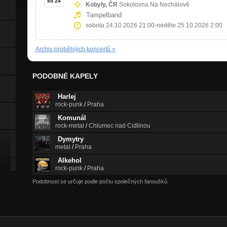
so 24
Kobyly, ČR
Sokolovna Na Nechálově
Tampelband
sobota 24.10.2026 21:00
-
neděle 25.10.2026 2:00
Archiv proběhlých koncertů
»
PODOBNÉ KAPELY
Harlej
rock-punk
/
Praha
Komunál
rock-metal
/
Chlumec nad Cidlinou
Dymytry
metal
/
Praha
Alkehol
rock-punk
/
Praha
Podobnost se určuje podle počtu společných fanoušků.