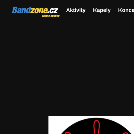
Bandzone.cz
Aktivity
Kapely
Konce
žijeme hudbou