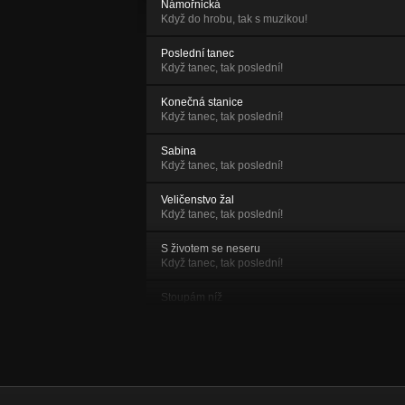
Námořnická
Když do hrobu, tak s muzikou!
Poslední tanec
Když tanec, tak poslední!
Konečná stanice
Když tanec, tak poslední!
Sabina
Když tanec, tak poslední!
Veličenstvo žal
Když tanec, tak poslední!
S životem se neseru
Když tanec, tak poslední!
Stoupám níž
Když kupředu, tak pod parou!
Holahou
Když se daří, tak se daří!
Útěk ze snu