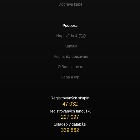
Doprava kapel
Podpora
Nápověda &
FAQ
Kontakt
Podmínky používání
O Bandzone.cz
Loga a dtp.
Registrovaných skupin
47 032
Registrovaných fanoušků
227 097
Skladeb v databázi
339 862