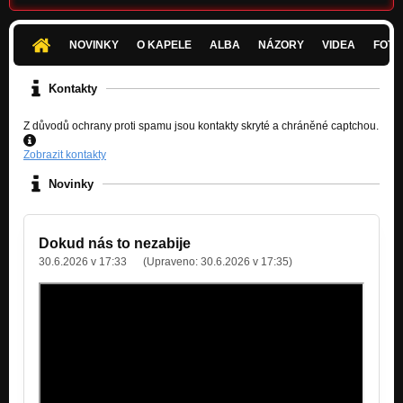
Chce se mi řvát
Když tanec, tak poslední!
NOVINKY
O KAPELE
ALBA
NÁZORY
VIDEA
FOTK
Když kupředu, tak pod parou
Kontakty
Když kupředu, tak pod parou!
Hymna poraženého mužstva
Z důvodů ochrany proti spamu jsou kontakty skryté a chráněné captchou.
Když kupředu, tak pod parou!
Zobrazit kontakty
Naděje umírá poslední
Novinky
Když kupředu, tak pod parou!
Konec kariéry
Když kupředu, tak pod parou!
Dokud nás to nezabije
30.6.2026 v 17:33
(Upraveno:
30.6.2026 v 17:35
)
Vzpomínky
Když kupředu, tak pod parou!
Svět naruby
Když se daří, tak se daří!
Krize
Když se daří, tak se daří!