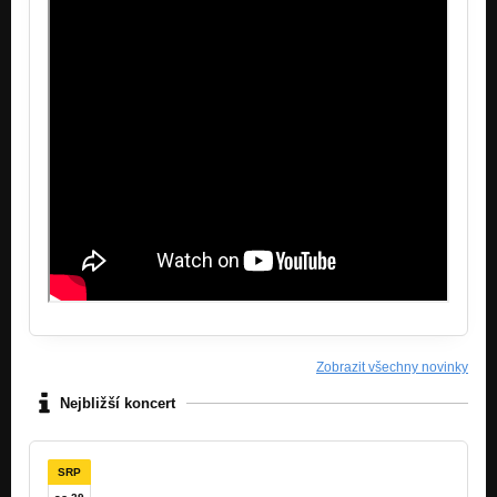
1621
Když se daří, tak se daří!
Umělci v balíku
Když se daří, tak se daří!
Další rok v řiti
Nezařazeno
Divná doba
Když nohama, tak na zemi!
Zpátky na zem
Když nohama, tak na zemi!
Ladyboy
Když nohama, tak na zemi!
Zobrazit všechny novinky
Život je rokenrol
Když nohama, tak na zemi!
Nejbližší koncert
Vyvolená
Když nohama, tak na zemi!
SRP
Nesji v tom sám