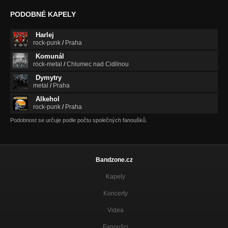
PODOBNÉ KAPELY
Harlej
rock-punk
/
Praha
Komunál
rock-metal
/
Chlumec nad Cidlinou
Dymytry
metal
/
Praha
Alkehol
rock-punk
/
Praha
Podobnost se určuje podle počtu společných fanoušků.
Bandzone.cz
Kapely
Koncerty
Videa
Fanoušci