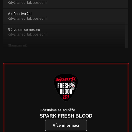
Když tanec, tak poslední!
Veličenstvo žal
Když tanec, tak poslední!
S životem se neseru
Když tanec, tak poslední!
Stoupám níž
Když kupředu, tak pod parou!
Holahou
Když se daří, tak se daří!
Útěk ze snu
Když se daří, tak se daří!
Facebook
Když se daří, tak se daří!
Čas na změnu
Účastníme se soutěže
Když tanec, tak poslední!
SPARK FRESH BLOOD
Více informací
Půlnoční víla
Když tanec, tak poslední!