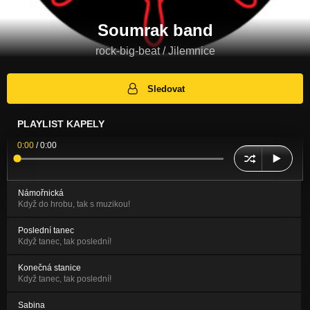
Soumrak band
rock-big-beat / Jilemnice
Sledovat
PLAYLIST KAPELY
0:00
/
0:00
Námořnická
Když do hrobu, tak s muzikou!
Poslední tanec
Když tanec, tak poslední!
Konečná stanice
Když tanec, tak poslední!
Sabina