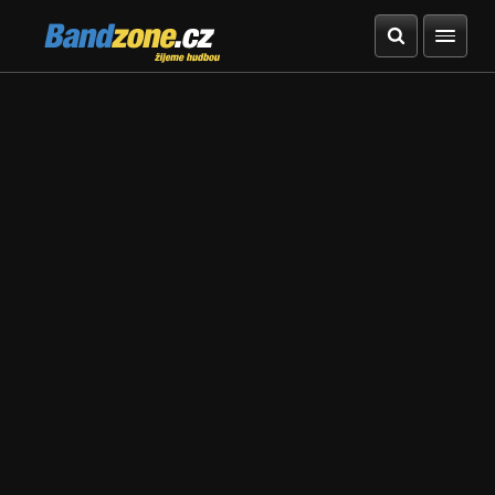
Bandzone.cz
žijeme hudbou