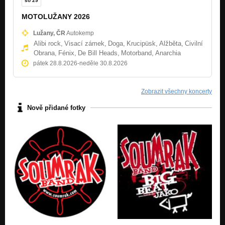
so 29
Když nohama, tak na zemi!
MOTOLUŽANY 2026
Neděle
Lužany, ČR
Autokemp
Když do hrobu, tak s muzikou!
Alibi rock,
Visací zámek,
Doga,
Krucipüsk,
Alžběta,
Civilní
Obrana,
Fénix,
De Bill Heads,
Motorband,
Anarchia
Ztráta ideálu
Když do hrobu, tak s muzikou!
pátek 28.8.2026
-
neděle 30.8.2026
Zkažená ženská
Když do hrobu, tak s muzikou!
Zobrazit všechny koncerty
Nově přidané fotky
Honěná
Když do hrobu, tak s muzikou!