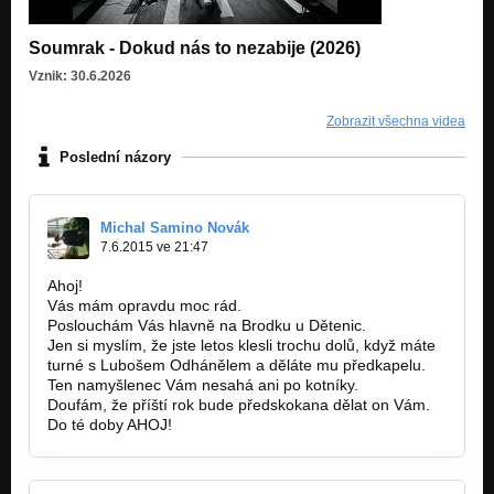
Soumrak - Dokud nás to nezabije (2026)
Vznik: 30.6.2026
Zobrazit všechna videa
Poslední názory
Michal Samino Novák
7.6.2015 ve 21:47
Ahoj!
Vás mám opravdu moc rád.
Poslouchám Vás hlavně na Brodku u Dětenic.
Jen si myslím, že jste letos klesli trochu dolů, když máte
turné s Lubošem Odhánělem a děláte mu předkapelu.
Ten namyšlenec Vám nesahá ani po kotníky.
Doufám, že příští rok bude předskokana dělat on Vám.
Do té doby AHOJ!