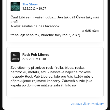
The Show
3.12.2011 v 19:57
Čau! Líbí se mi vaše hudba... Jen tak dál! Čekni taky náš
profil
www.bandzone.cz/theshow
A když zavítáš na náš facebook:
http://www.facebook.com/pages/The-Show/…
a dáš nám
třeba lajk nebo tak, budeme taky rádi :) dík :)
Rock Pub Liberec
Bez
profilu
27.9.2011 v 11:40
Zvu všechny příznivce rock'n'rollu, blues, rocku,
hardrocku, metalu, atd. k návštěvě báječné rockové
hospody Rock Pub Liberec, kde pro Vás každý měsíc
připravujeme zajímavé koncerty. Zároveň si zde jako
kapela po domluvě můžete zahrát. Info na
www.rock-
pub.cz
Zobrazit všechny názory