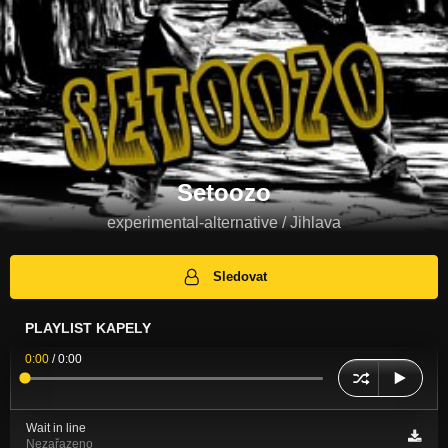
Setoozo
experimental-alternative / Jihlava
Sledovat
PLAYLIST KAPELY
0:00
/
0:00
Wait in line
Nezařazeno