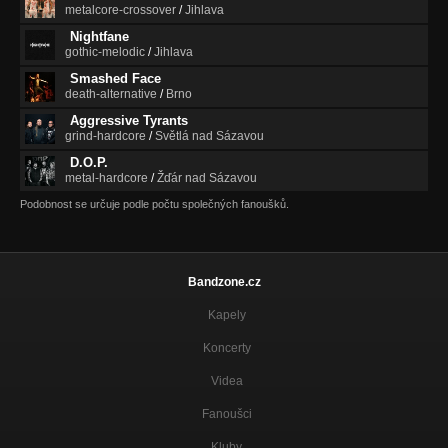
metalcore-crossover
/
Jihlava
Nightfane
gothic-melodic
/
Jihlava
Smashed Face
death-alternative
/
Brno
Aggressive Tyrants
grind-hardcore
/
Světlá nad Sázavou
D.O.P.
metal-hardcore
/
Žďár nad Sázavou
Podobnost se určuje podle počtu společných fanoušků.
Bandzone.cz
Kapely
Koncerty
Videa
Fanoušci
Kluby