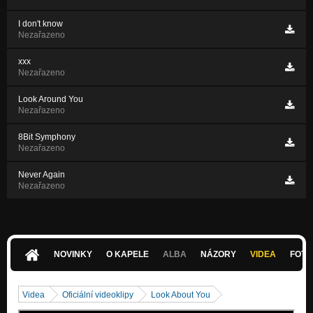
I don't know
Nezařazeno
xxx
Nezařazeno
Look Around You
Nezařazeno
8Bit Symphony
Nezařazeno
Never Again
Nezařazeno
NOVINKY
O KAPELE
ALBA
NÁZORY
VIDEA
FOTK
Videa
Oficiální videoklipy
Look About You