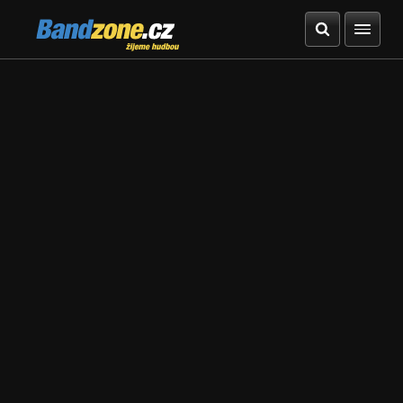
Bandzone.cz
žijeme hudbou