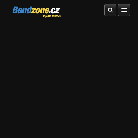
Bandzone.cz
žijeme hudbou