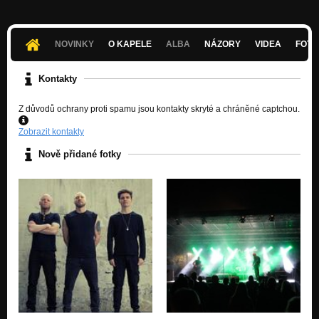
Don't eat dirt
Nezařazeno
NOVINKY
O KAPELE
ALBA
NÁZORY
VIDEA
FOTK
Wake up
Nezařazeno
Kontakty
Z důvodů ochrany proti spamu jsou kontakty skryté a chráněné captchou.
Zobrazit kontakty
Nově přidané fotky