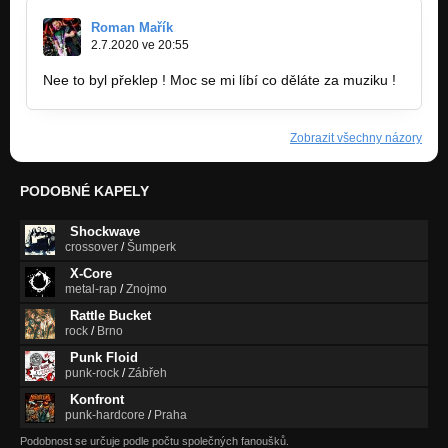
Roman Mařík
2.7.2020 ve 20:55
Nee to byl překlep ! Moc se mi líbí co děláte za muziku !
Zobrazit všechny názory
PODOBNÉ KAPELY
Shockwave
crossover
/
Šumperk
X-Core
metal-rap
/
Znojmo
Rattle Bucket
rock
/
Brno
Punk Floid
punk-rock
/
Zábřeh
Konfront
punk-hardcore
/
Praha
Podobnost se určuje podle počtu společných fanoušků.