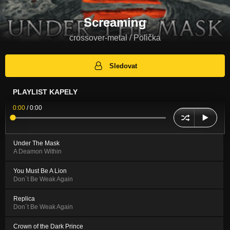
Screaming
crossover-metal / Polička
Sledovat
PLAYLIST KAPELY
0:00
/
0:00
Under The Mask
A Deamon Within
You Must Be A Lion
Don´t Be Weak Again
Replica
Don´t Be Weak Again
Crown of the Dark Prince