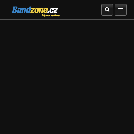
Bandzone.cz
žijeme hudbou