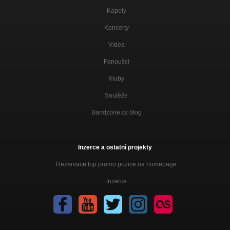
Riff - PROMO 2012
Kapely
Promo 2012
Koncerty
Revoluce - PROMO 2012
Promo 2012
Videa
Fanoušci
Kluby
Soutěže
Bandzone.cz blog
Inzerce a ostatní projekty
Rezervace top promo pozice na homepage
Inzerce