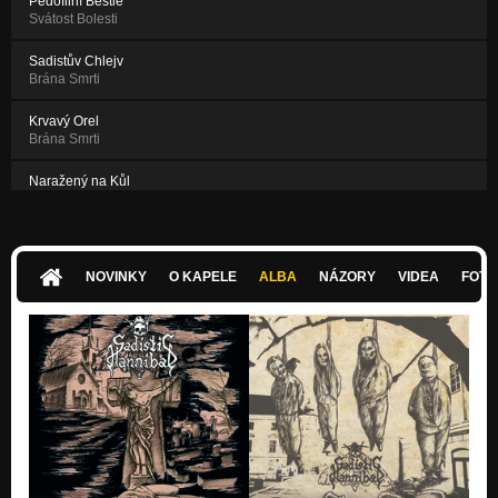
Pedofilní Bestie
Svátost Bolesti
Sadistův Chlejv
Brána Smrti
Krvavý Orel
Brána Smrti
Naražený na Kůl
Brána Smrti
Lámání v Kole
Brána Smrti
NOVINKY
O KAPELE
ALBA
NÁZORY
VIDEA
FOTK