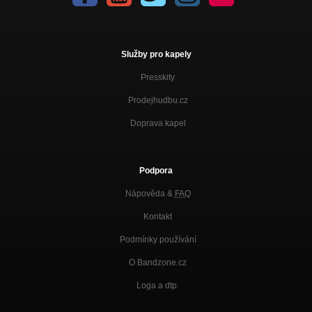
Služby pro kapely
Presskity
Prodejhudbu.cz
Doprava kapel
Podpora
Nápověda &
FAQ
Kontakt
Podmínky používání
O Bandzone.cz
Loga a dtp.