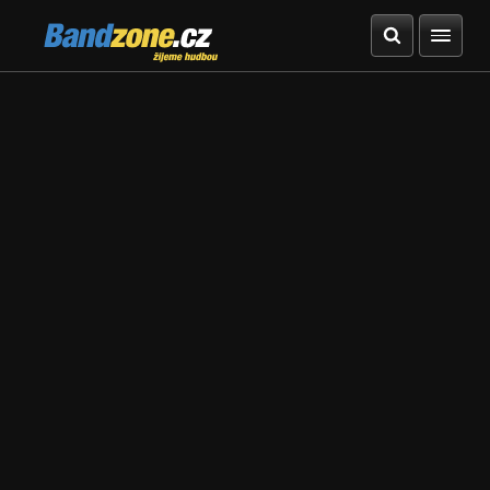
Bandzone.cz
žijeme hudbou