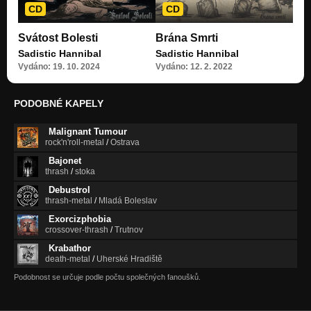
CD
CD
Svátost Bolesti
Brána Smrti
Sadistic Hannibal
Sadistic Hannibal
Vydáno: 19. 10. 2024
Vydáno: 12. 2. 2022
PODOBNÉ KAPELY
Malignant Tumour
rock'n'roll-metal
/
Ostrava
Bajonet
thrash
/
stoka
Debustrol
thrash-metal
/
Mladá Boleslav
Exorcizphobia
crossover-thrash
/
Trutnov
Krabathor
death-metal
/
Uherské Hradiště
Podobnost se určuje podle počtu společných fanoušků.