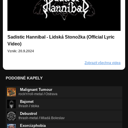
Sadistic Hannibal - Lidská Stonožka (Official Lyric
Video)
Vznik: 20.9.2024
Zobrazit všechna videa
PODOBNÉ KAPELY
Malignant Tumour
rock'n'roll-metal
/
Ostrava
Bajonet
thrash
/
stoka
Debustrol
thrash-metal
/
Mladá Boleslav
Exorcizphobia