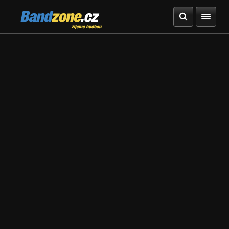
Bandzone.cz
žijeme hudbou