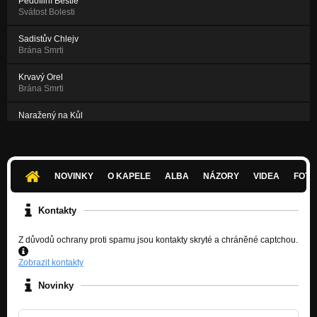
Pedofilní Bestie
Svátost Bolesti
Sadistův Chlejv
Brána Smrti
Krvavý Orel
Brána Smrti
Naražený na Kůl
Brána Smrti
Lámání v Kole
Brána Smrti
NOVINKY
O KAPELE
ALBA
NÁZORY
VIDEA
FOTK
Kontakty
Z důvodů ochrany proti spamu jsou kontakty skryté a chráněné captchou.
Zobrazit kontakty
Novinky