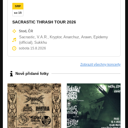
SRP
so 15
SACRASTIC THRASH TOUR 2026
Stod, ČR
Sacrastic,
V.A.R.,
Kryptor,
Anarchuz,
Arawn,
Epidemy
(official),
Sukkhu
sobota 15.8.2026
Zobrazit všechny koncerty
Nově přidané fotky