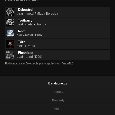
Debustrol
thrash-metal
/
Mladá Boleslav
Tortharry
death-metal
/
Hronov
Root
black-metal
/
Brno
Törr
metal
/
Praha
Fleshless
death-grind
/
Děčín
Podobnost se určuje podle počtu společných fanoušků.
Bandzone.cz
Kapely
Koncerty
Videa