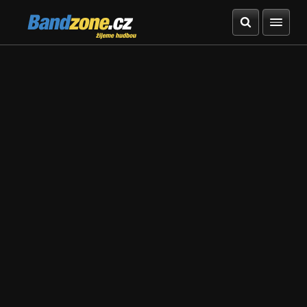
Bandzone.cz
žijeme hudbou