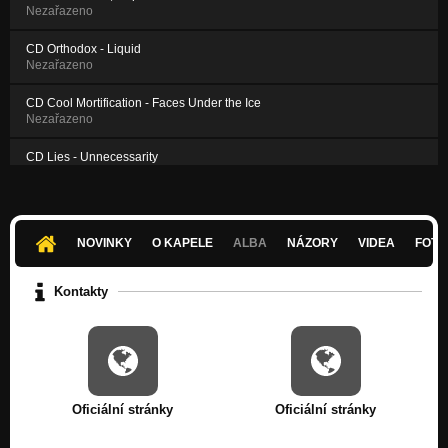
Nezařazeno
CD Orthodox - Liquid
Nezařazeno
CD Cool Mortification - Faces Under the Ice
Nezařazeno
CD Lies - Unnecessarity
Nezařazeno
CD Unfortunately Dead - Mirror of Your Steps
Nezařazeno
NOVINKY
O KAPELE
ALBA
NÁZORY
VIDEA
FOTK
CD Dissuade Truth - Dead Hate Screaming
Nezařazeno
Kontakty
Oficiální stránky
Oficiální stránky