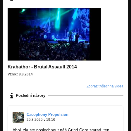
Krabathor - Brutal Assault 2014
Vznik: 8.8.2014
Zobrazit všechna videa
Poslední názory
Cacophony Propulsion
25.8.2025 v 19:16
Ahoj, zkuste poslechnout náš Grind Core smrad, ten