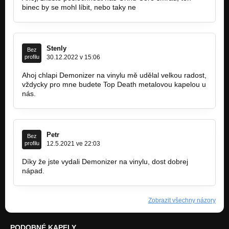
binec by se mohl líbit, nebo taky ne
Stenly
Bez
profilu
30.12.2022 v 15:06
Ahoj chlapi Demonizer na vinylu mě udělal velkou radost,
vždycky pro mne budete Top Death metalovou kapelou u
nás.
Petr
Bez
profilu
12.5.2021 ve 22:03
Díky že jste vydali Demonizer na vinylu, dost dobrej
nápad.
Zobrazit všechny názory
PODOBNÉ KAPELY