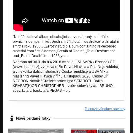
“Nulté” studiové album obsahující znovu nahraný materiál z
prvních 3 demosnímků „Dech smrti“, „Totální destrukce“ a „Brutální
smrt“ z roku 1988. / „Zeroth“ studio album containing re-recorded
material from first 3 demos „Breath of Death“, „Total Destruction“
and „Brutal Death“ from 1988 year.
Nahráno od 30.3. do 8.4.2018 ve studiu SHAARK / Bzenec / CZ
(www.shaark.cz), zvuková režie Pavel Hlavica a Petr Nejezchleba,
a v několika dalších studiích v České republice a USA Mix a
mastering Pavel Hlavica v říjnu a listopadu 2020 Kresby Jiří
NECRON Novák / Grafické práce Igor SATAROTH Botko
KRABAT(H)OR CHRISTOPHER – zpěv, sólová kytara BRUNO –
zpěv, kytary, baskytara PEGAS – bicí
Zobrazit všechny novinky
Nově přidané fotky