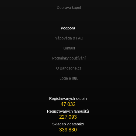
Doprava kapel
Podpora
Nápověda &
FAQ
Kontakt
Podmínky používání
O Bandzone.cz
Loga a dtp.
Registrovaných skupin
47 032
Registrovaných fanoušků
227 093
Skladeb v databázi
339 830