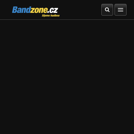
Bandzone.cz
žijeme hudbou