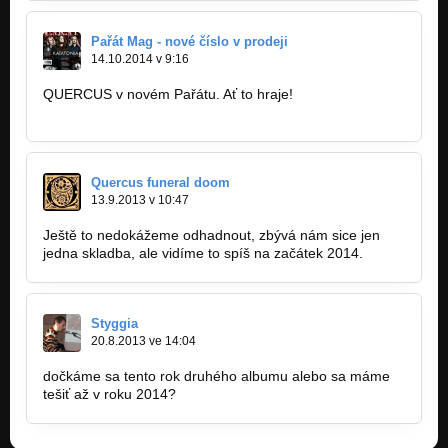
Pařát Mag - nové číslo v prodeji
14.10.2014 v 9:16
QUERCUS v novém Pařátu. Ať to hraje!
http://paratmagazine.com/vydana-cisla…
Quercus funeral doom
13.9.2013 v 10:47
Ještě to nedokážeme odhadnout, zbývá nám sice jen
jedna skladba, ale vidíme to spíš na začátek 2014.
Styggia
20.8.2013 ve 14:04
dočkáme sa tento rok druhého albumu alebo sa máme
tešiť až v roku 2014?