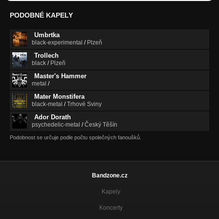
PODOBNÉ KAPELY
Umbrtka
black-experimental
/
Plzeň
Trollech
black
/
Plzeň
Master's Hammer
metal
/
Mater Monstifera
black-metal
/
Trhové Sviny
Ador Dorath
psychedelic-metal
/
Český Těšín
Podobnost se určuje podle počtu společných fanoušků.
Bandzone.cz
Kapely
Koncerty