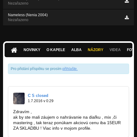
Nezařazeno
Nameless (Nenia 2004)
Nezařazeno
NOVINKY
O KAPELE
ALBA
NÁZORY
VIDEA
FOTK
Pro přidání příspěku se prosím
přihlašte
.
C S closed
1.7.2016 v 0:29
Zdravím ,
ak by ste mali záujem o nahrávanie na diaľku , mix ,či
mastering , tak teraz ponúkam akciovú cenu iba 15EUR
ZA SKLADBU ! Viac info v mojom profile.