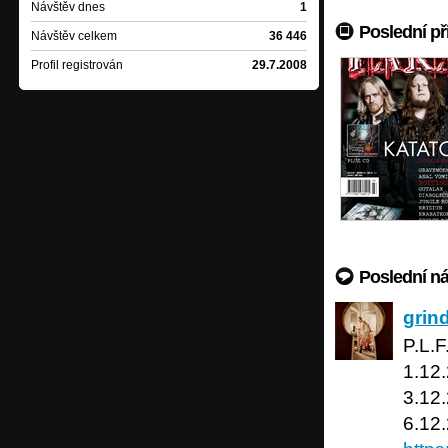
Návštěv dnes
1
Poslední př
Návštěv celkem
36 446
Profil registrován
29.7.2008
Poslední n
grindcor
grin
P.L.F
1.12
3.12.
6.12