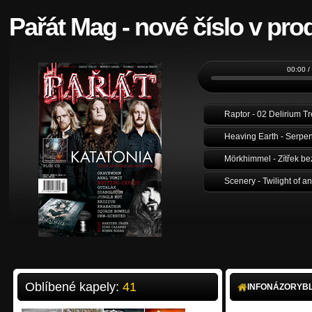
Pařát Mag - nové číslo v pro
00:00 /
Raptor - 02 Delirium 
Mörkhimmel - Zítřek be
Scenery - Twilight of an
Oblíbené kapely:
41
INFO
NÁZORY
B