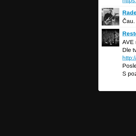
http
Radek Š
Rade
Čau.
Restore
Rest
AVE 
Dle t
http:
Posle
S poz