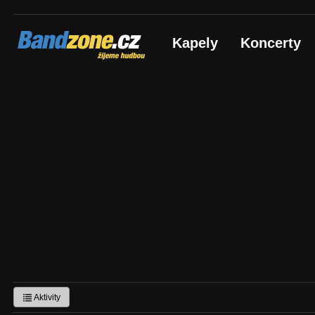
Bandzone.cz
Kapely
Koncerty
žijeme hudbou
Aktivity