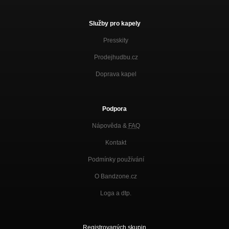
Služby pro kapely
Presskity
Prodejhudbu.cz
Doprava kapel
Podpora
Nápověda &
FAQ
Kontakt
Podmínky používání
O Bandzone.cz
Loga a dtp.
Registrovaných skupin