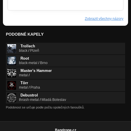
v=c0MgXv1…
Zobrazit všechny názory
PODOBNÉ KAPELY
Trollech
black
/
Plzeň
Root
black-metal
/
Brno
Master's Hammer
metal
/
Törr
metal
/
Praha
Debustrol
thrash-metal
/
Mladá Boleslav
Podobnost se určuje podle počtu společných fanoušků.
Bandzone.cz