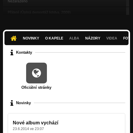
Nezařazeno
Přátelé (Úplná demontáž lidstva, 2009)
Nezařazeno
Komínový salám (Páně & Uhelná pánev, 2008)
Nezařazeno
NOVINKY
O KAPELE
ALBA
NÁZORY
VIDEA
FOTK
Kam jen kam (Páně & Uhelná pánev, 2008)
Nezařazeno
Kontakty
Smír (Lití podzimního asfaltu, 2004)
Nezařazeno
Umbrtka neštká (Paměti špinavé lávky, 2004)
Nezařazeno
Oficiální stránky
Člověk - dělník (Nad propastí dne, 2003)
Nezařazeno
Novinky
Kola za klenbou (Nad propastí dne, 2003)
Nezařazeno
Nové album vychází
Nový purpurový den (Betonová opona, 2002)
23.6.2014 ve 23:07
Nezařazeno