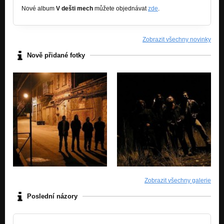
Nové album
V dešti mech
můžete objednávat
zde
.
Zdroj všeho šedého (Hymny šedé síly, 2002)
Nezařazeno
Zobrazit všechny novinky
Průmyslové velkorypadlo (Hymny šedé síly, 2002)
Nezařazeno
Nově přidané fotky
Muž s míchačkou (Kovostroj plzeňských pánů práce, 2001)
Nezařazeno
Umbrtkovo dětství (Kladivo pracuje na 110%, 2001)
Nezařazeno
Trakce a vozba do boha (Dělnický a bezdomovecký, 2001)
Nezařazeno
Hrobka v hoře (The Hand Of Nothingness, 1999/2003)
Nezařazeno
Zobrazit všechny galerie
Poslední názory