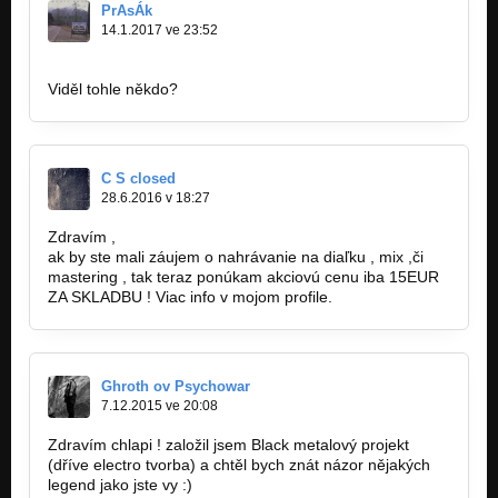
PrAsÁk
14.1.2017 ve 23:52
http://www.csfd.cz/film/290352-fabrika…
Viděl tohle někdo?
C S closed
28.6.2016 v 18:27
Zdravím ,
ak by ste mali záujem o nahrávanie na diaľku , mix ,či
mastering , tak teraz ponúkam akciovú cenu iba 15EUR
ZA SKLADBU ! Viac info v mojom profile.
Ghroth ov Psychowar
7.12.2015 ve 20:08
Zdravím chlapi ! založil jsem Black metalový projekt
(dříve electro tvorba) a chtěl bych znát názor nějakých
legend jako jste vy :)
https://www.youtube.com/watch?