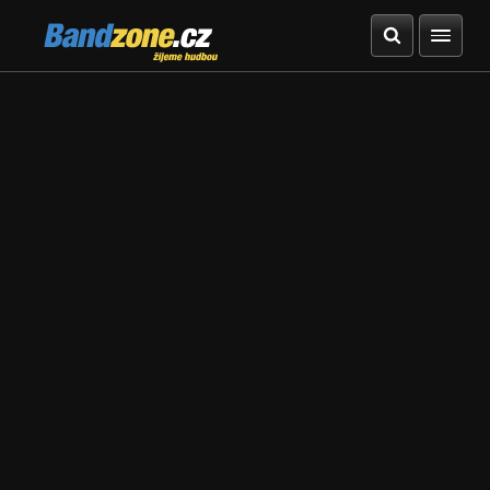
Bandzone.cz
žijeme hudbou