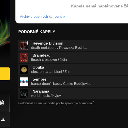
Kapela nemá naplánované žá
Archiv proběhlých koncertů
»
PODOBNÉ KAPELY
Revenge Division
death-metalcore
/
Považská Bystrica
Braindead
thrash-crossover
/
Jičín
Opuka
electronica-ambient
/
Zlín
Sempre
trance-drum'n'bass
/
České Budějovice
Narajama
world music
/
Kyjov
Podobnost se určuje podle počtu společných fanoušků.