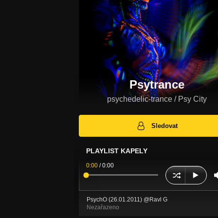
Psytrance
psychedelic-trance / Psy City
Sledovat
PLAYLIST KAPELY
0:00
/
0:00
PsychO (26.01.2011) @Ravl G
Nezařazeno