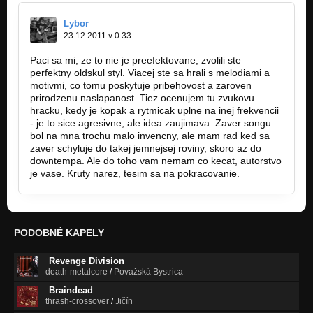
Lybor
23.12.2011 v 0:33
Paci sa mi, ze to nie je preefektovane, zvolili ste
perfektny oldskul styl. Viacej ste sa hrali s melodiami a
motivmi, co tomu poskytuje pribehovost a zaroven
prirodzenu naslapanost. Tiez ocenujem tu zvukovu
hracku, kedy je kopak a rytmicak uplne na inej frekvencii
- je to sice agresivne, ale idea zaujimava. Zaver songu
bol na mna trochu malo invencny, ale mam rad ked sa
zaver schyluje do takej jemnejsej roviny, skoro az do
downtempa. Ale do toho vam nemam co kecat, autorstvo
je vase. Kruty narez, tesim sa na pokracovanie.
PODOBNÉ KAPELY
Revenge Division
death-metalcore
/
Považská Bystrica
Braindead
thrash-crossover
/
Jičín