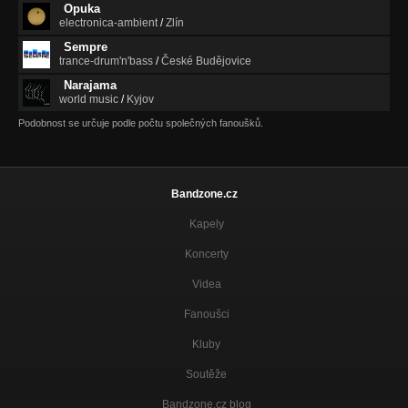
Opuka
electronica-ambient
/
Zlín
Sempre
trance-drum'n'bass
/
České Budějovice
Narajama
world music
/
Kyjov
Podobnost se určuje podle počtu společných fanoušků.
Bandzone.cz
Kapely
Koncerty
Videa
Fanoušci
Kluby
Soutěže
Bandzone.cz blog