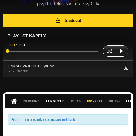
psychedelic-trance / Psy City
Sledovat
PLAYLIST KAPELY
0:00
/
0:00
PsychO (26.01.2011) @Ravl G
Nezařazeno
NOVINKY
O KAPELE
ALBA
NÁZORY
VIDEA
FOTK
Pro přidání příspěku se prosím
přihlašte
.