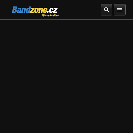
Bandzone.cz
žijeme hudbou