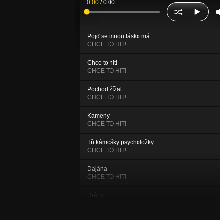
0:00
/
0:00
Pojď se mnou lásko má
CHCE TO HIT!
Chce to hit!
CHCE TO HIT!
Pochod žížal
CHCE TO HIT!
Kameny
CHCE TO HIT!
Tři kámošky psycholožky
CHCE TO HIT!
Dajána
CHCE TO HIT!
Drápy
CHCE TO HIT!