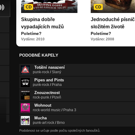
CD
CD
Skupina dobře
Jednoduché písnič
vypadajících mužů
složitém životě
Poletíme?
Poletíme?
Vydáno: 2010
Vydáno: 2008
PODOBNÉ KAPELY
Totální nasazení
punk-rock
/
Slaný
Pipes and Pints
punk-rock
/
Praha
Znouzectnost
rock-punk
/
Plzeň
Wohnout
rock-world music
/
Praha 3
Mucha
punk-art rock
/
Brno
Podobnost se určuje podle počtu společných fanoušků.