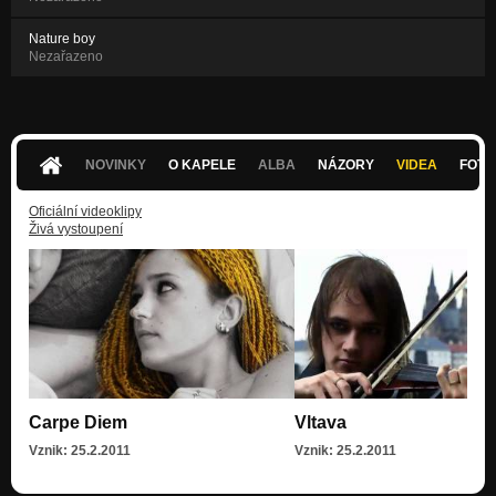
Nature boy
Nezařazeno
NOVINKY
O KAPELE
ALBA
NÁZORY
VIDEA
FOTK
Oficiální videoklipy
Živá vystoupení
Carpe Diem
Vltava
Vznik: 25.2.2011
Vznik: 25.2.2011