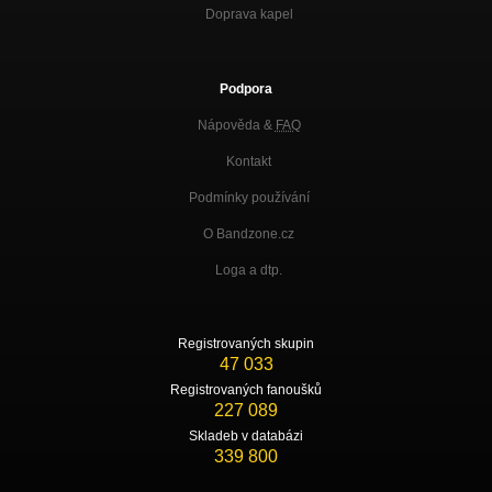
Doprava kapel
Podpora
Nápověda &
FAQ
Kontakt
Podmínky používání
O Bandzone.cz
Loga a dtp.
Registrovaných skupin
47 033
Registrovaných fanoušků
227 089
Skladeb v databázi
339 800