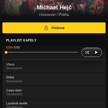
Michael Hejč
crossover / Praha
Sledovat
PLAYLIST KAPELY
0:00
/
0:00
Vltava
Nezařazeno
Éliška
Nezařazeno
Carpe diem
Nezařazeno
Lazebník seville
Nezařazeno