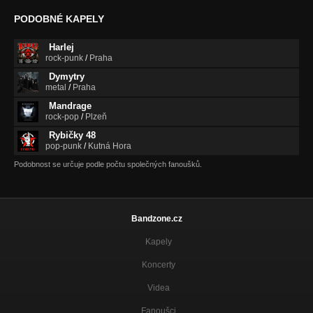
PODOBNÉ KAPELY
Harlej
rock-punk
/
Praha
Dymytry
metal
/
Praha
Mandrage
rock-pop
/
Plzeň
Rybičky 48
pop-punk
/
Kutná Hora
Podobnost se určuje podle počtu společných fanoušků.
Bandzone.cz
Kapely
Koncerty
Videa
Fanoušci