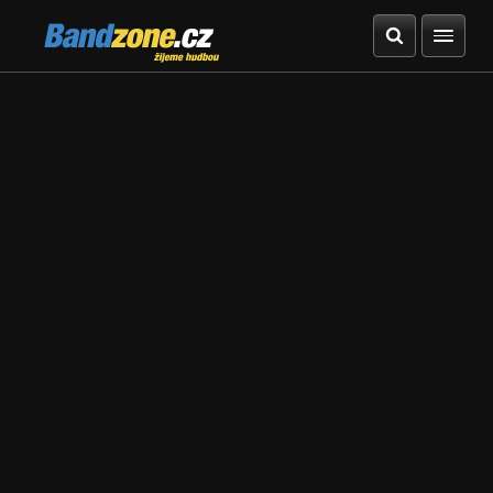
Bandzone.cz
žijeme hudbou