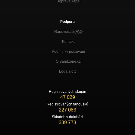
Doprava kapel
Podpora
Nápověda &
FAQ
Kontakt
Podmínky používání
O Bandzone.cz
Loga a dtp.
Registrovaných skupin
47 029
Registrovaných fanoušků
227 083
Skladeb v databázi
339 773