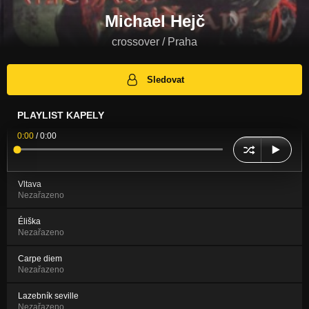
Michael Hejč
crossover / Praha
Sledovat
PLAYLIST KAPELY
0:00
/
0:00
Vltava
Nezařazeno
Éliška
Nezařazeno
Carpe diem
Nezařazeno
Lazebník seville
Nezařazeno