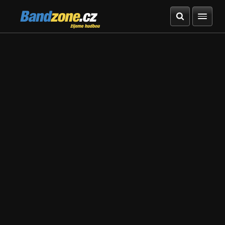
Bandzone.cz
žijeme hudbou