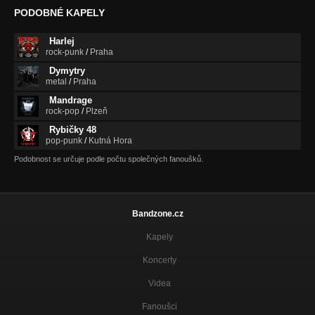
PODOBNÉ KAPELY
Harlej
rock-punk
/
Praha
Dymytry
metal
/
Praha
Mandrage
rock-pop
/
Plzeň
Rybičky 48
pop-punk
/
Kutná Hora
Podobnost se určuje podle počtu společných fanoušků.
Bandzone.cz
Kapely
Koncerty
Videa
Fanoušci