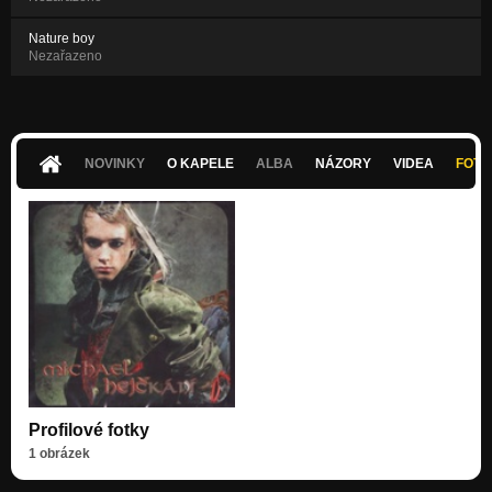
Nature boy
Nezařazeno
NOVINKY
O KAPELE
ALBA
NÁZORY
VIDEA
FOTK
Profilové fotky
1 obrázek