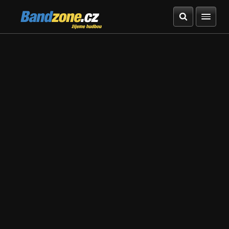
Bandzone.cz
žijeme hudbou