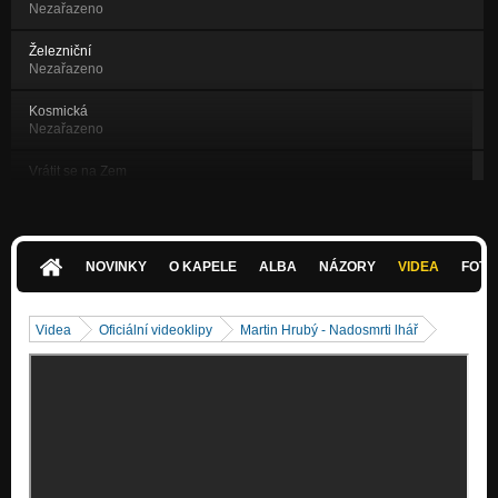
Nezařazeno
Železniční
Nezařazeno
Kosmická
Nezařazeno
Vrátit se na Zem
Nezařazeno
Let balónem
Trojka
NOVINKY
O KAPELE
ALBA
NÁZORY
VIDEA
FOTK
Silnice
Trojka
Videa
Oficiální videoklipy
Martin Hrubý - Nadosmrti lhář
Trojka
Trojka
Pětiprstý blues
Trojka
Vprostřed léta
Trojka