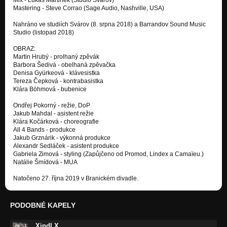
Mastering - Steve Corrao (Sage Audio, Nashville, USA)
Nahráno ve studiích Svárov (8. srpna 2018) a Barrandov Sound Music
Studio (listopad 2018)
OBRAZ:
Martin Hrubý - prolhaný zpěvák
Barbora Šedivá - obelhaná zpěvačka
Denisa Gyürkeová - klávesistka
Tereza Čepková - kontrabasistka
Klára Böhmová - bubenice
Ondřej Pokorný - režie, DoP
Jakub Mahdal - asistent režie
Klára Kočárková - choreografie
All 4 Bands - produkce
Jakub Grznárik - výkonná produkce
Alexandr Sedláček - asistent produkce
Gabriela Zimová - styling (Zapůjčeno od Promod, Lindex a Camaïeu.)
Natálie Šmídová - MUA
Natočeno 27. října 2019 v Branickém divadle.
PODOBNÉ KAPELY
Xindl X