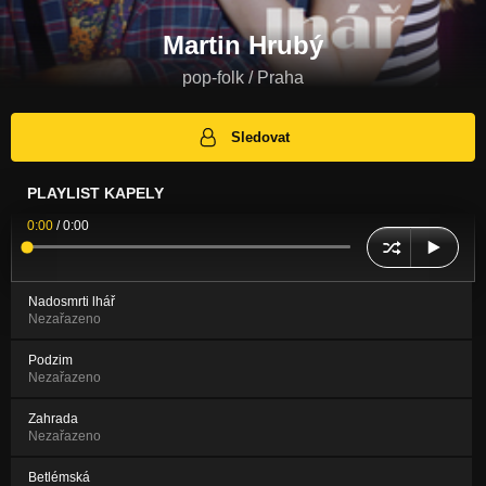
Martin Hrubý
pop-folk / Praha
Sledovat
PLAYLIST KAPELY
0:00
/
0:00
Nadosmrti lhář
Nezařazeno
Podzim
Nezařazeno
Zahrada
Nezařazeno
Betlémská