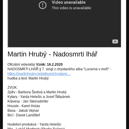
Martin Hrubý - Nadosmrti lhář
Oficiální videoklip
Vznik: 16.2.2020
NADOSMRTI LHÁŘ || 7. singl z chystaného alba "Lucerna v moři" -
https://martinhruby.net/album/chystane…
hudba a text: Martin Hrubý
ZVUK:
Zpěv - Barbora Šedivá a Martin Hrubý
Kytary - Yarda Helešic a Josef Štěpánek
Klávesy - Jan Steinsdörfer
Housle - Karel Holas
Basa - Jakub Vejnar
Bicí - David Landštof
Hudební produkce - Yarda Helešic
Mix - Lukáš Martinek (Studio Svárov)