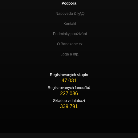
Podpora
Nápověda &
FAQ
Kontakt
Podmínky používání
O Bandzone.cz
Loga a dtp.
Registrovaných skupin
47 031
Registrovaných fanoušků
227 086
Skladeb v databázi
339 791