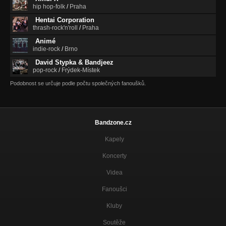
hip hop-folk
/
Praha
Hentai Corporation
thrash-rock'n'roll
/
Praha
Animé
indie-rock
/
Brno
David Stypka & Bandjeez
pop-rock
/
Frýdek-Místek
Podobnost se určuje podle počtu společných fanoušků.
Bandzone.cz
Kapely
Koncerty
Videa
Fanoušci
Kluby
Soutěže