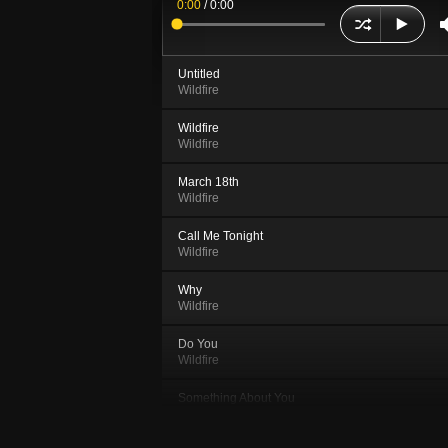
0:00
/
0:00
Untitled
Wildfire
Wildfire
Wildfire
March 18th
Wildfire
Call Me Tonight
Wildfire
Why
Wildfire
Do You
Wildfire
Something About You
Wildfire