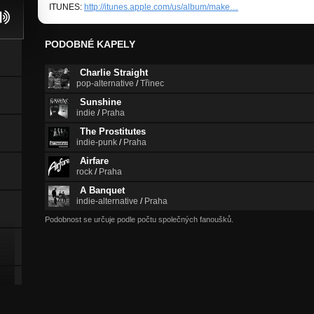
ITUNES:
http://itunes.apple.com/us/album/make…
PODOBNÉ KAPELY
Charlie Straight
pop-alternative
/
Třinec
Sunshine
indie
/
Praha
The Prostitutes
indie-punk
/
Praha
Airfare
rock
/
Praha
A Banquet
indie-alternative
/
Praha
Podobnost se určuje podle počtu společných fanoušků.