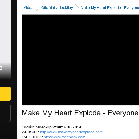
Videa
Oficiální videoklipy
Make My Heart Explode - Everyon
e
Make My Heart Explode - Everyone
Oficiální videoklip
Vznik: 6.10.2014
WEBSITE:
http://www.makemyheartexplode.com
FACEBOOK:
http://www.facebook.com…