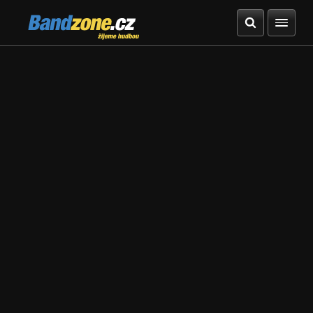
Bandzone.cz
žijeme hudbou