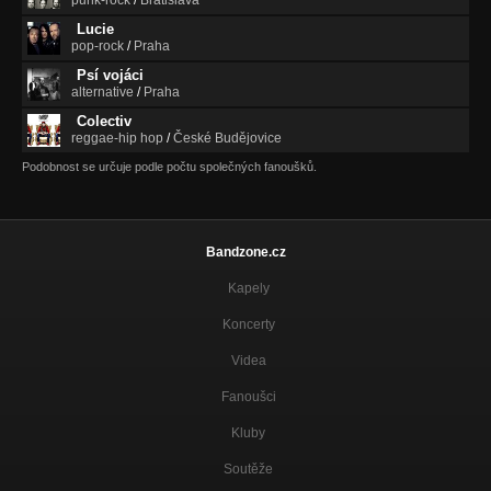
punk-rock
/
Bratislava
Lucie
pop-rock
/
Praha
Psí vojáci
alternative
/
Praha
Colectiv
reggae-hip hop
/
České Budějovice
Podobnost se určuje podle počtu společných fanoušků.
Bandzone.cz
Kapely
Koncerty
Videa
Fanoušci
Kluby
Soutěže