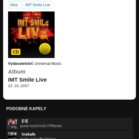
Alba
IMT Smile Live
CD
Vydavatelství:
Universal Music
Album
IMT Smile Live
22. 10. 2007
PODOBNÉ KAPELY
E!E
punk-rock'n'roll
/
Příbram
Inekafe