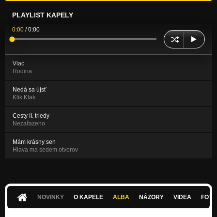
PLAYLIST KAPELY
0:00
/
0:00
Viac
Rodina
Nedá sa újsť
Klik Klak
Cesty II. triedy
Nezařazeno
Mám krásny sen
Hlava ma sedem otvorov
NOVINKY
O KAPELE
ALBA
NÁZORY
VIDEA
FOTK