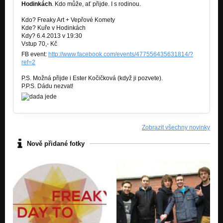
Hodinkách
. Kdo může, ať přijde. I s rodinou.
Kdo? Freaky Art + Vepřové Komety
Kde? Kuře v Hodinkách
Kdy? 6.4.2013 v 19:30
Vstup 70,- Kč
FB event:
http://www.facebook.com/events/477556435631814/?
ref=2
P.S. Možná přijde i Ester Kočičková (když ji pozvete).
P.P.S. Dádu nezvat!
Zobrazit všechny novinky
Nově přidané fotky