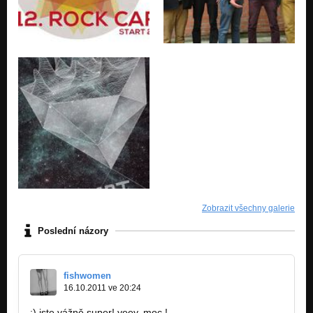
Zobrazit všechny galerie
Poslední názory
fishwomen
16.10.2011 ve 20:24
:) jste vážně super! yeey. moc !