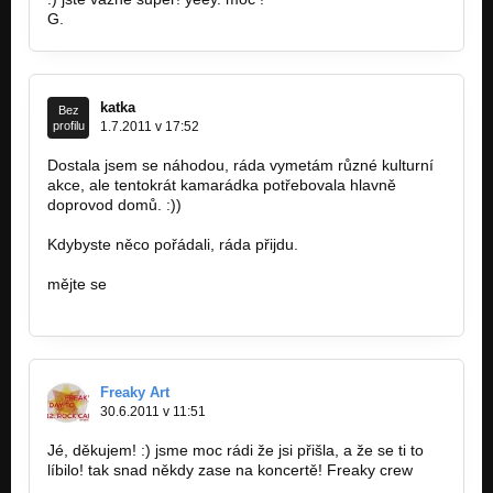
G.
katka
Bez
profilu
1.7.2011 v 17:52
Dostala jsem se náhodou, ráda vymetám různé kulturní
akce, ale tentokrát kamarádka potřebovala hlavně
doprovod domů. :))
Kdybyste něco pořádali, ráda přijdu.
mějte se
Freaky Art
30.6.2011 v 11:51
Jé, děkujem! :) jsme moc rádi že jsi přišla, a že se ti to
líbilo! tak snad někdy zase na koncertě! Freaky crew