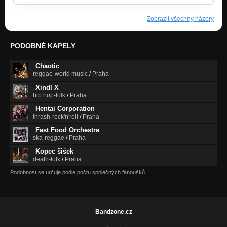
Zobrazit všechny názory
PODOBNÉ KAPELY
Chaotic
reggae-world music
/
Praha
Xindl X
hip hop-folk
/
Praha
Hentai Corporation
thrash-rock'n'roll
/
Praha
Fast Food Orchestra
ska-reggae
/
Praha
Kopec šišek
death-folk
/
Praha
Podobnost se určuje podle počtu společných fanoušků.
Bandzone.cz