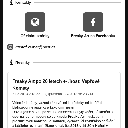
Kontakty
Oficiální stránky
Freaky Art na Facebooku
krystof.verner@post.cz
Novinky
Freaky Art po 20 letech +- /host: Vepřové
Komety
21.3.2013 v 18:33
(Upraveno:
3.4.2013 ve 23:24
)
Velectěné dámy, vážení pánové, milé roštěnky, milí rošťáci,
blahosklonné ještěrky a kakofonní ještěři.
Dovolujeme si Vás pozvat na emocemi nabytý večer, při kterém se
opět na jednom pódiu sejde kapela
Freaky Art
- uskupení
proslulé svou noblesou a souhrou, vycházející z vnitřního odříkání
a bdělého rozjímání. Stane se tak
6.4.2013 v 19:30 v Kuřeti v