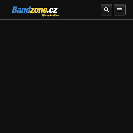
Bandzone.cz
žijeme hudbou