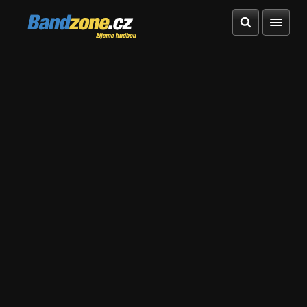
Bandzone.cz
žijeme hudbou