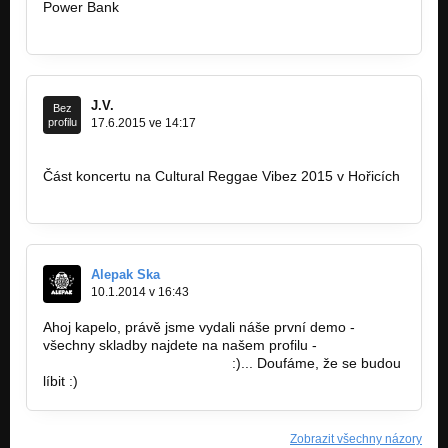
Power Bank
https://www.amphasisdesign.com/products…
J.V.
Bez
profilu
17.6.2015 ve 14:17
Část koncertu na Cultural Reggae Vibez 2015 v Hořicích
https://www.youtube.com/watch?v=ntHt-BK…
Alepak Ska
10.1.2014 v 16:43
Ahoj kapelo, právě jsme vydali náše první demo -
všechny skladby najdete na našem profilu -
http://bandzone.cz/alepakska
:)... Doufáme, že se budou
líbit :)
Zobrazit všechny názory