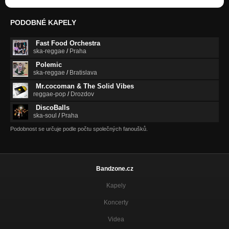
PODOBNÉ KAPELY
Fast Food Orchestra
ska-reggae
/
Praha
Polemic
ska-reggae
/
Bratislava
Mr.cocoman & The Solid Vibes
reggae-pop
/
Drozdov
DiscoBalls
ska-soul
/
Praha
Podobnost se určuje podle počtu společných fanoušků.
Bandzone.cz
Kapely
Koncerty
Videa