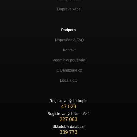
Doprava kapel
Podpora
Nápověda &
FAQ
Kontakt
Podmínky používání
O Bandzone.cz
Loga a dtp.
Registrovaných skupin
47 029
Registrovaných fanoušků
227 083
Skladeb v databázi
339 773