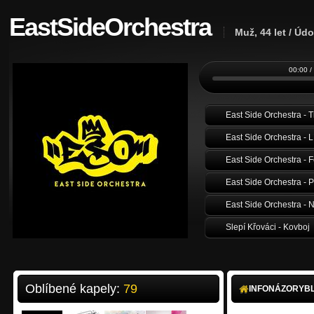
EastSideOrchestra
Muž, 44 let / Údo
00:00 /
East Side Orchestra - T
East Side Orchestra - 
East Side Orchestra - F
East Side Orchestra -
East Side Orchestra - 
Slepí Křováci - Kovboj
Dr fleischman - rotten 
Ajust - 03. Woman in A
Oblíbené kapely:
79
INFO
NÁZORY
B
The Coolers - 20 Minut