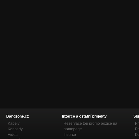
Bandzone.cz
Inzerce a ostatní projekty
Slu
Kapely
Rezervace top promo pozice na
Pr
Koncerty
homepage
Pr
Videa
Inzerce
Do