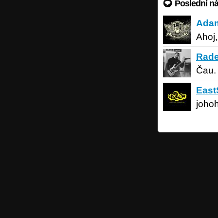
Poslední n
Adam
Be
Ada
Ahoj,
Radek Š
Rade
Čau.
EastSid
East
joho