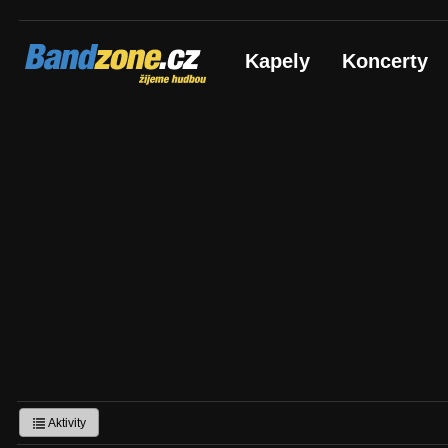
Bandzone.cz
Kapely
Koncerty
žijeme hudbou
Aktivity