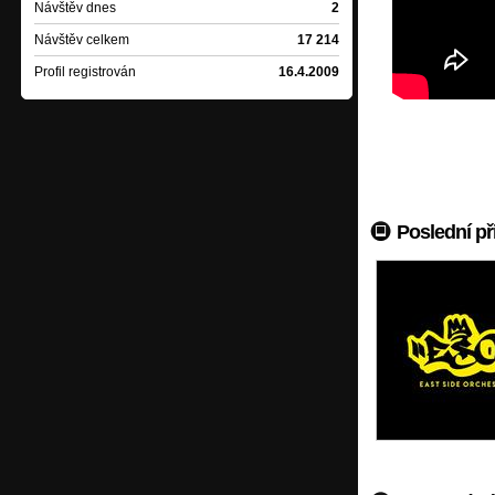
ESAZLESA - Prázdný p
Návštěv dnes
2
Návštěv celkem
17 214
Norman Bates - Maso 
Profil registrován
16.4.2009
Lampa 29 - Nevěřím (Vy
Stroy - Forcing The Ear
Poslední př