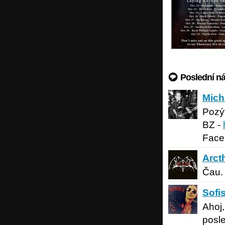
Poslední n
Michals
Mich
Pozý
BZ -
Face
Arctheu
Arct
Čau.
Sofistic
Sofis
Ahoj,
posle