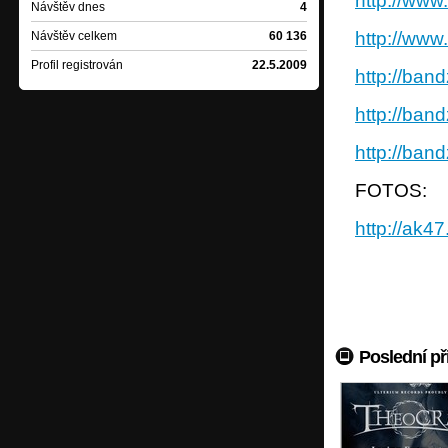
http://ww
Návštěv dnes
4
http://ww
Návštěv celkem
60 136
Profil registrován
22.5.2009
http://ba
http://ban
http://ban
FOTOS:
http://ak
Poslední př