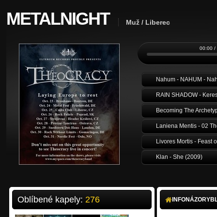
METALNIGHT
Muž / Liberec
00:00 /
RAIN SHADOW - Keresz
Becoming The Archetyp
Laniena Mentis - 02 Th
Livores Mortis - Feast o
Klan - She (2009)
Pikodeath - Different 
V.A.R. - Věci vostrý [C
Oblíbené kapely:
276
INFO
NÁZORY
B
Sagittari - RECYKLAC