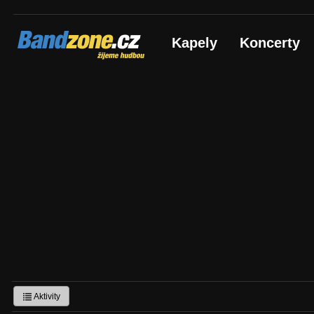
Bandzone.cz
Kapely
Koncerty
žijeme hudbou
Aktivity