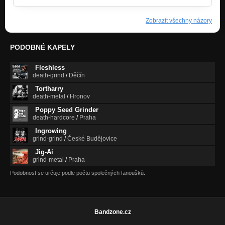
Zobrazit všechny názory
PODOBNÉ KAPELY
Fleshless
death-grind
/
Děčín
Tortharry
death-metal
/
Hronov
Poppy Seed Grinder
death-hardcore
/
Praha
Ingrowing
grind-grind
/
České Budějovice
Jig-Ai
grind-metal
/
Praha
Podobnost se určuje podle počtu společných fanoušků.
Bandzone.cz