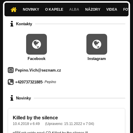
Nezařazeno
NOVINKY
O KAPELE
ALBA
NÁZORY
VIDEA
FOTK
My Four Walls (promo 2012)
Nezařazeno
Kontakty
Tief In Dir (promo 2012)
Nezařazeno
Uzáwěr
Nezařazeno
Facebook
Instagram
Neokapital
Nezařazeno
Pepino.Vich@seznam.cz
+420737321885
- Pepíno
Novinky
Killed by the silence
10.4.2018 v 6:49
(Upraveno:
15.11.2022 v 7:04
)