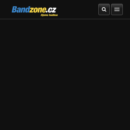
Bandzone.cz
žijeme hudbou