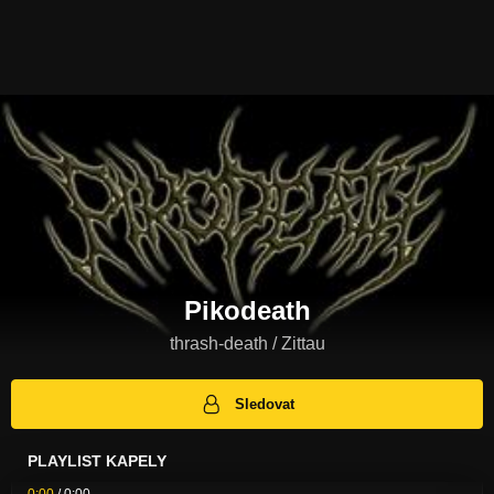
Pikodeath
thrash-death / Zittau
Sledovat
PLAYLIST KAPELY