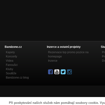
Bandzone.cz
Inzerce a ostatní projekty
Slu
Kapely
Rezervace top promo pozice na
Pr
Koncerty
homepage
Pr
Videa
Inzerce
Do
Fanoušci
Kluby
Soutěže
Bandzone.cz blog
Při poskytování našich služeb nám pomáhají soubory cookie. Vyu