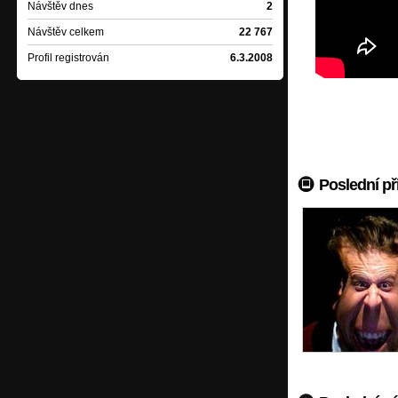
Satira Regula - V POL
Návštěv dnes
2
Návštěv celkem
22 767
Bethrayer - You Are De
Profil registrován
6.3.2008
HC3 - INSIDE
Wajgl - Zahraj mi píseň
Donnie Darko - Supert
Zrní - CD Voní - Koně
Fishface - Morphin Ec
Poslední př
Fishface - Shadows & 
Fourth Face - Na dotek
Abused - MEMORY - si
F.O.B. - Of a Martyr (
Momma Knows Best - Su