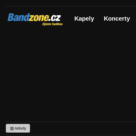
Bandzone.cz
Kapely
Koncerty
žijeme hudbou
Aktivity