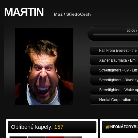
MAЯTIN
Muž / StředoČech
00:00 /
Fall From Everest - the
Streetfighters - 09 - Litt
Streetfighters - Black 
Streetfighters - Wake 
Hentai Corporation - L
Hentai Corporation - T
Donnie Darko - Punk i
Oblíbené kapely:
157
INFO
NÁZORY
B
mara jade - avaenna (f