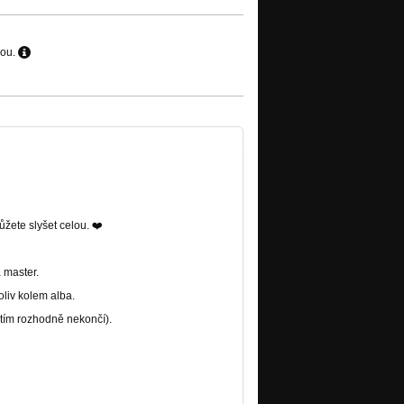
hou.
ůžete slyšet celou. ❤️
 master.
oliv kolem alba.
 tím rozhodně nekončí).