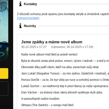
Kontakty
Z důvodů ochrany proti spamu jsou kontakty skryté a chráněné captc
Zobrazit kontakty
Novinky
Jsme zpátky a máme nové album
30.10.2025 v 17:27
(Upraveno:
30.10.2025 v 17:29
)
Naše nové album Halí Belí je právě venku!
Byla to dlouhá cesta plná práce, emocí, výzev i radosti — a teď ji m
Obrovské díky patří všem, kteří na albu zanechali svůj otisk:
Jaro Lukáč (Negative Tunes) – za mix zpěvu, částečně i nástrojů, a
Honza Gorčík – za to, že byl vždy po ruce a ochotný pomoci s čímk
Lukáš Sochor – za nádherný klip k písni Barvy (a naše spolupráce
Dan Váchal – za krásný obal, který přesně vystihuje duši alba.
A samozřejmě našim hostům:
Sthepa (The.Switch) – v songu Halí Belí