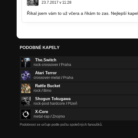
23.7.2017 v 11:28
Říkal jsem vám to už včera a říkám to zas. Nejlepší kapel
PODOBNÉ KAPELY
The.Switch
rock-crossover
/
Praha
Atari Terror
crossover-metal
/
Praha
Rattle Bucket
rock
/
Brno
Shogun Tokugawa
rock-post hardcore
/
Plzeň
X-Core
metal-rap
/
Znojmo
Podobnost se určuje podle počtu společných fanoušků.