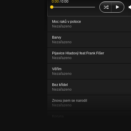
0:00
/
0:00
Moc raků v potoce
Nezařazeno
Barvy
Nezařazeno
Pijavice Hladový feat Frank Fišer
Nezařazeno
Věřím
Nezařazeno
Bez křídel
Nezařazeno
Znovu jsem se narodil
Nezařazeno
Koruna
Nezařazeno