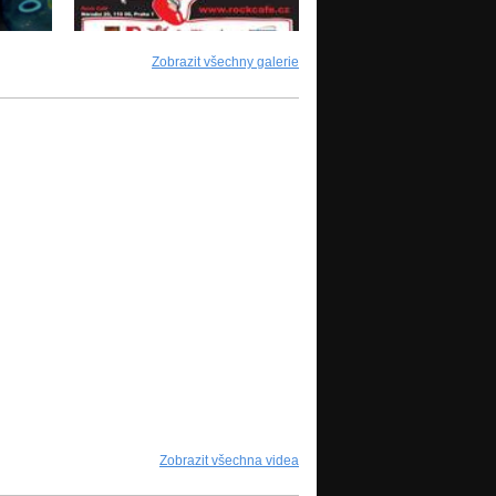
Zobrazit všechny galerie
Zobrazit všechna videa