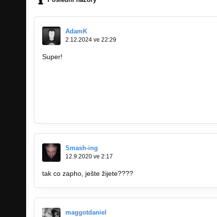
AdamK
2.12.2024 ve 22:29
Super!
https://scalar.usc.edu/works/kidney…
https://blo
https://m2bob.shop/forum/member.php…
https://cyberf
https://supplier.mercedes-benz.com…
https://scanmail.
https://bugcrowd.com/external_redirect…
https://bizneas
https://www.binghamton.edu/news/blog/…
https://signin
https://gitlab.aicrowd.com/-/snippets/9…
https://monitor
https://facet.wp.pl/rola-seksu-w-naszym…
Smash-ing
12.9.2020 ve 2:17
tak co zapho, ješte žijete????
maggotdaniel