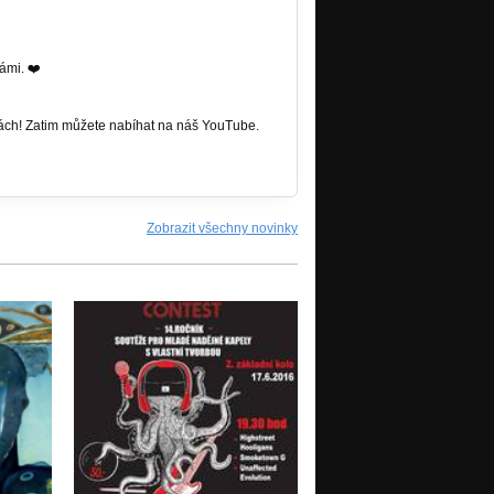
námi. ❤️
mách! Zatim můžete nabíhat na náš YouTube.
Zobrazit všechny novinky