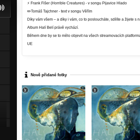
⚡ Frank Fišer (Horrible Creatures) - v songu Pijavice Hlado
✏️Tomáš Tajchner - text v songu Věřím
Díky vám všem – a díky i vám, co to posloucháte, sdílíte a žijete s 
Album Halí Belí právě vychází.
Během dne by se to mělo objevit na všech streamovacích platfor
UE
Nově přidané fotky