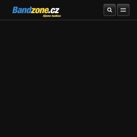
Bandzone.cz
žijeme hudbou