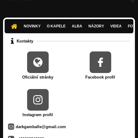
Hluboký nádech
KULT SAMOROSTU - 2017 -
Hluboký nádech
NOVINKY
O KAPELE
ALBA
NÁZORY
VIDEA
FOTK
Fata kapitána Morgana - 2015 -
Panoptikaria
Kontakty
- Netopyr - 2013 -
Zatím dobrý
- Zhasínám - 2010 -
Pochyby
Oficiální stránky
Facebook profil
- Žárovkář - 2010 -
Pochyby
- Večer pod kometou - 2008 -
Perpetuum Gamballe
Instagram profil
darkgamballe@gmail.com