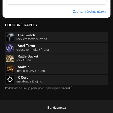
Zobrazit všechny názory
PODOBNÉ KAPELY
The.Switch
rock-crossover
/
Praha
Atari Terror
crossover-metal
/
Praha
Rattle Bucket
rock
/
Brno
Arakain
thrash-heavy
/
Praha
X-Core
metal-rap
/
Znojmo
Podobnost se určuje podle počtu společných fanoušků.
Bandzone.cz