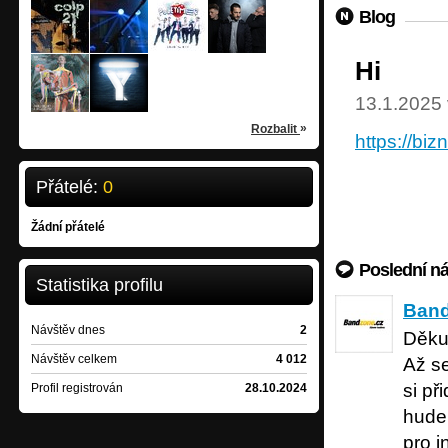
colp
Reymond
Poletíme?
The.Switch
Blog
metal-metalcore
rock
/
/
Praha
České Budějovice
punk-country
rock-crossover
/
Brno
/
Praha
WWW Neurobeat
Y?
Hi
experimental-electronica
rock-pop
/
Praha
/
Praha
13.1.2025 
»
Rozbalit
https://biz
Přátelé:
0
Žádní přátelé
Poslední n
Statistika profilu
Bandzon
Band
Návštěv dnes
2
Děkuj
Návštěv celkem
4 012
Až se
si př
Profil registrován
28.10.2024
hudeb
pro i