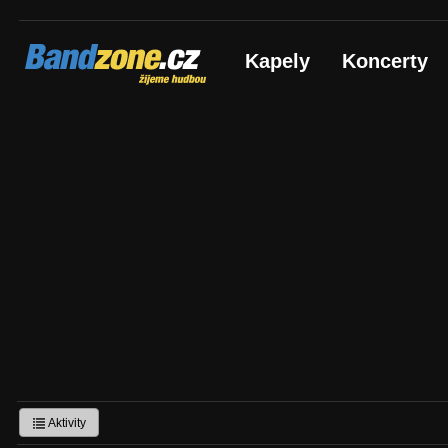
Bandzone.cz
Kapely
Koncerty
žijeme hudbou
Aktivity