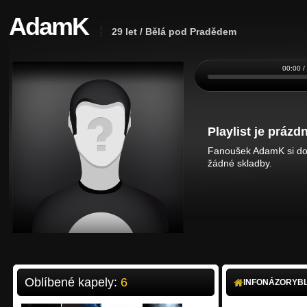
AdamK
29 let / Bělá pod Pradědem
00:00 /
Playlist je prázdn
Fanoušek AdamK si do 
žádné skladby.
Oblíbené kapely:
6
INFO
NÁZORY
B