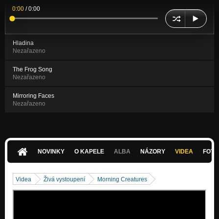
0:00
/
0:00
Hladina
Nezařazeno
The Frog Song
Nezařazeno
Mirroring Faces
Nezařazeno
NOVINKY
O KAPELE
ALBA
NÁZORY
VIDEA
FOTK
Videa
Živá vystoupení
Morning Creatures