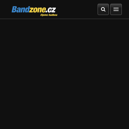
Bandzone.cz
žijeme hudbou