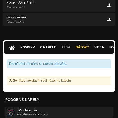
diorite SÁM DÁBEL
Nezařazeno
cesta peklem
Nezařazeno
NOVINKY
O KAPELE
ALBA
NÁZORY
VIDEA
FOTK
Pro přidání příspěku se prosím
přihlašte
.
Ještě nikdo nevyjádřil svůj názor na kapelu
PODOBNÉ KAPELY
Morfetamin
metal-melodic
/
Krnov