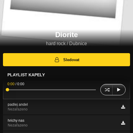
Diorite
hard rock / Dubnice
Sledovat
PLAYLIST KAPELY
0:00
/
0:00
padlej andel
Nezařazeno
hrichy nas
Nezařazeno