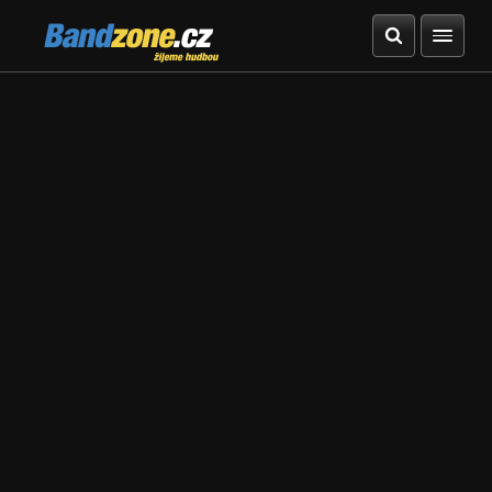
Bandzone.cz
žijeme hudbou