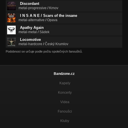
Discordant
metal-progressive
/
Krnov
I N S A N E / Scars of the insane
metal-alternative
/
Opava
Apathy Again
metal-metal
/
Sádek
Locomotive
metal-hardcore
/
Český Krumlov
Podobnost se určuje podle počtu společných fanoušků.
Bandzone.cz
Kapely
Koncerty
Videa
Fanoušci
Kluby