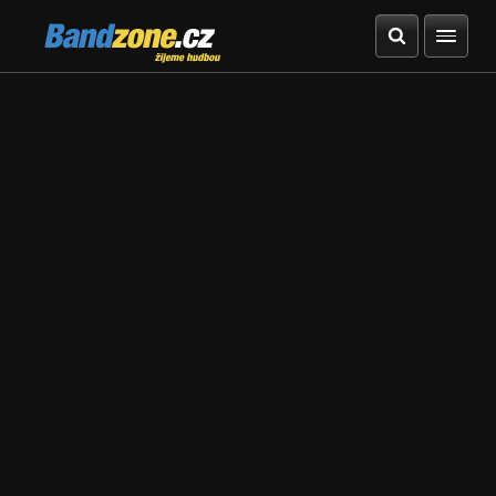
Bandzone.cz
žijeme hudbou