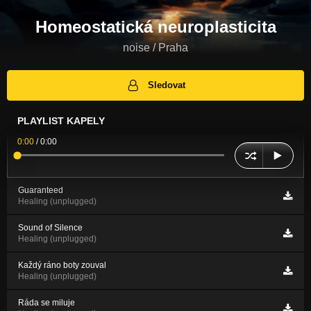
Homeostatická neuroplasticita
noise / Praha
Sledovat
PLAYLIST KAPELY
0:00
/
0:00
Guaranteed
Healing (unplugged)
Sound of Silence
Healing (unplugged)
Každý ráno boty zouval
Healing (unplugged)
Ráda se miluje