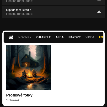
Healing (unplugged)
Riptide feat. letadlo
Healing (unplugged)
NOVINKY
O KAPELE
ALBA
NÁZORY
VIDEA
FOTK
Profilové fotky
1 obrázek