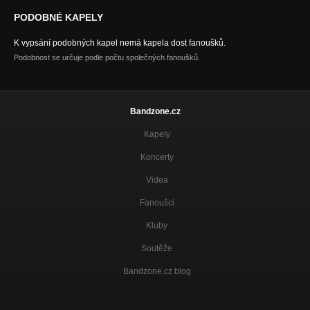
PODOBNÉ KAPELY
K vypsání podobných kapel nemá kapela dost fanoušků.
Podobnost se určuje podle počtu společných fanoušků.
Bandzone.cz
Kapely
Koncerty
Videa
Fanoušci
Kluby
Soutěže
Bandzone.cz blog