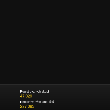
Registrovaných skupin
47 029
Registrovaných fanoušků
227 083