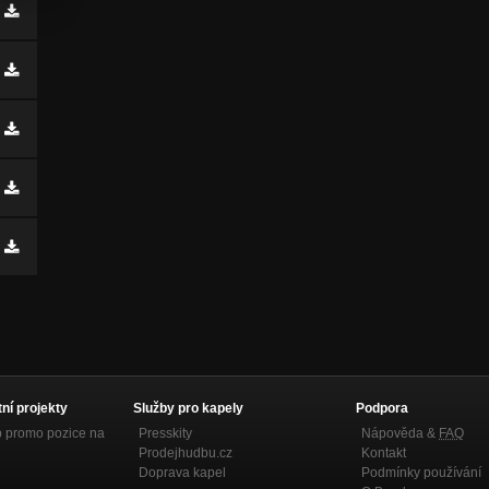
tní projekty
Služby pro kapely
Podpora
p promo pozice na
Presskity
Nápověda &
FAQ
Prodejhudbu.cz
Kontakt
Doprava kapel
Podmínky používání