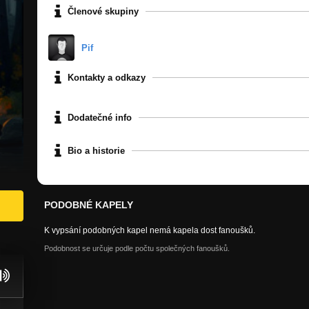
Členové skupiny
Pif
Kontakty a odkazy
Dodatečné info
Bio a historie
PODOBNÉ KAPELY
K vypsání podobných kapel nemá kapela dost fanoušků.
Podobnost se určuje podle počtu společných fanoušků.