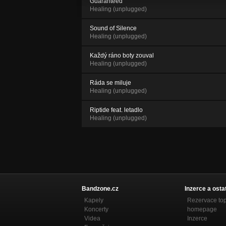
Guaranteed
Healing (unplugged)
Sound of Silence
Healing (unplugged)
Každý ráno boty zouval
Healing (unplugged)
Ráda se miluje
Healing (unplugged)
Riptide feat. letadlo
Healing (unplugged)
Bandzone.cz
Inzerce a osta
Kapely
Rezervace to
Koncerty
homepage
Videa
Inzerce