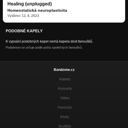
Healing (unplugged)
Homeostatická neuroplasticita
Vydáno: 12. 8. 2023
PODOBNÉ KAPELY
K vypsání podobných kapel nemá kapela dost fanoušků.
Podobnost se určuje podle počtu společných fanoušků.
Bandzone.cz
Kapely
Koncerty
Videa
Fanoušci
Kluby
Soutěže