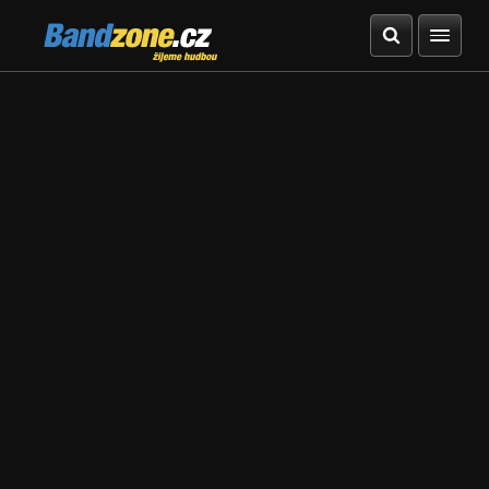
Bandzone.cz
žijeme hudbou