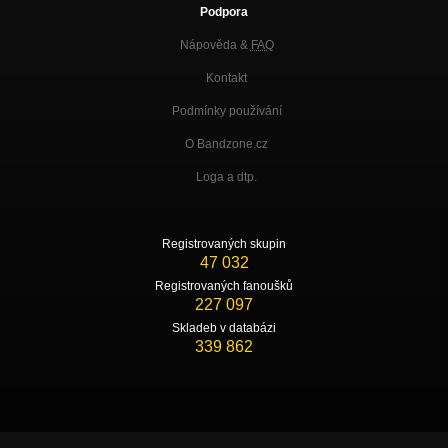
Podpora
Nápověda &
FAQ
Kontakt
Podmínky používání
O Bandzone.cz
Loga a dtp.
Registrovaných skupin
47 032
Registrovaných fanoušků
227 097
Skladeb v databázi
339 862