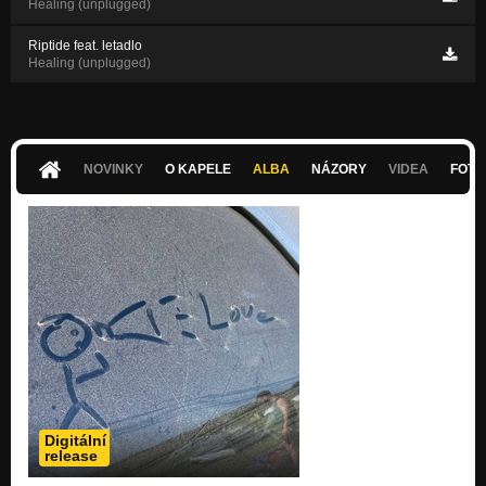
Healing (unplugged)
Riptide feat. letadlo
Healing (unplugged)
NOVINKY
O KAPELE
ALBA
NÁZORY
VIDEA
FOTK
Digitální
release