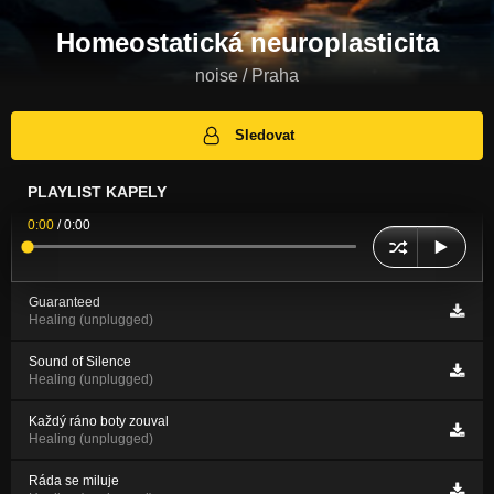
Homeostatická neuroplasticita
noise / Praha
Sledovat
PLAYLIST KAPELY
0:00
/
0:00
Guaranteed
Healing (unplugged)
Sound of Silence
Healing (unplugged)
Každý ráno boty zouval
Healing (unplugged)
Ráda se miluje