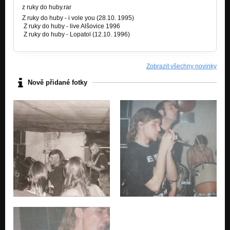
z ruky do huby.rar
i vole you !
Z ruky do huby - i vole you (28.10. 1995)
Z ruky do huby - live Alšovice 1996
zrukydohuby-med
Z ruky do huby - Lopatol (12.10. 1996)
i vole you !
zrukydohuby-nikdy nevěř
i vole you !
Zobrazit všechny novinky
Nově přidané fotky
zrukydohuby-lidi
i vole you !