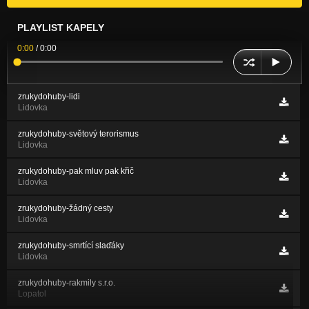
PLAYLIST KAPELY
0:00
/
0:00
zrukydohuby-lidi
Lidovka
zrukydohuby-světový terorismus
Lidovka
zrukydohuby-pak mluv pak křič
Lidovka
zrukydohuby-žádný cesty
Lidovka
zrukydohuby-smrtící slaďáky
Lidovka
zrukydohuby-rakmily s.r.o.
Lopatol