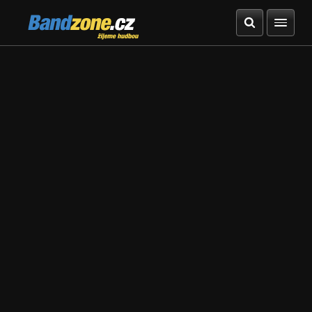
Bandzone.cz
žijeme hudbou