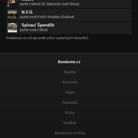
punk
/
street Oi Jablonec nad Nisou
N.V.Ú.
punk-rock'n'roll
/
Hradec Králové
Spínací Špendlík
punk-rock
/
Most
Podobnost se určuje podle počtu společných fanoušků.
Bandzone.cz
Kapely
Koncerty
Videa
Fanoušci
Kluby
Soutěže
Bandzone.cz blog