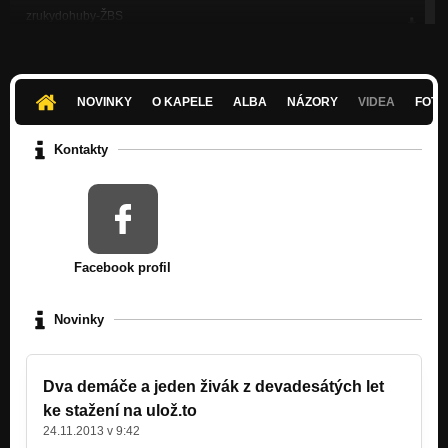
zrukydohuby-ŽBS
Lopatol
zrukydohuby-lopezovka
Lopatol
NOVINKY
O KAPELE
ALBA
NÁZORY
VIDEA
FOTK
zrukydohuby-Slovakia
Lopatol
Kontakty
zrukydohuby-krysy
Lopatol
zrukydohuby-fabrika
i vole you !
Facebook profil
zrukydohuby-zoufalost
i vole you !
Novinky
zrukydohuby-rakmily s.r.o.
i vole you !
Dva demáče a jeden živák z devadesátých let
zrukydohuby-co jsme chtěli !
ke stažení na ulož.to
i vole you !
24.11.2013 v 9:42
zrukydohuby-mein gott !