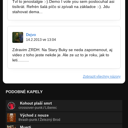
Tvl to jenostalgie :-).Demo I vole you sem poslocuhal asi
tisíkrát. Refrén šalá píčo si zpívali na základce :-). Jdu
stahovat dema...
Dejvo
14.2.2013 ve 13:04
Zdravim ZRDH. Na Stary Buky se neda zapomenout, aj
video z toho jeste nekde je. Ale ze uz to je roku, jak to
leti..........
Zobrazit všechny názory
PODOBNÉ KAPELY
Kohout plaší smrt
crossover-punk
/
Liberec
Východ z nouze
thrash-punk
/
Železný Brod
Muerti