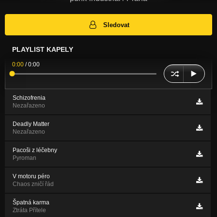
Sledovat
PLAYLIST KAPELY
0:00
/
0:00
Schizofrenia
Nezařazeno
Deadly Matter
Nezařazeno
Pacoši z léčebny
Pyroman
V motoru péro
Chaos zničí řád
Špatná karma
Ztráta Přítele