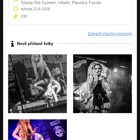
Stamp Out System,
Infarkt,
Plesnivý Fazole
sobota 22.8.2026
230
Zobrazit všechny koncerty
Nově přidané fotky