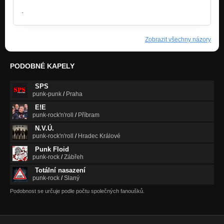
.
Zobrazit všechny názory
PODOBNÉ KAPELY
SPS
punk-punk
/
Praha
E!E
punk-rock'n'roll
/
Příbram
N.V.Ú.
punk-rock'n'roll
/
Hradec Králové
Punk Floid
punk-rock
/
Zábřeh
Totální nasazení
punk-rock
/
Slaný
Podobnost se určuje podle počtu společných fanoušků.