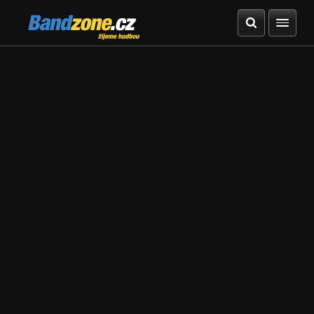
Bandzone.cz
žijeme hudbou