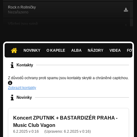
Rock n Rollničky
Nezařazeno
Všichni jsou svině
Sestry
Chtěl jenom ji
Sestry
NOVINKY
O KAPELE
ALBA
NÁZORY
VIDEA
FOTK
Papamobil
Kalhotky zla a špíny
Kontakty
Náraz jako kráva
Z důvodů ochrany proti spamu jsou kontakty skryté a chráněné captchou.
Pyroman
Zobrazit kontakty
Úchylák
Nezařazeno
Novinky
Budha
Sestry
Koncert ZPUTNIK + BASTARDIZÉR PRAHA -
Dýchej
Music Club Vagon
Kalhotky zla a špíny
6.2.2025 v 0:16
(Upraveno:
6.2.2025 v 0:16
)