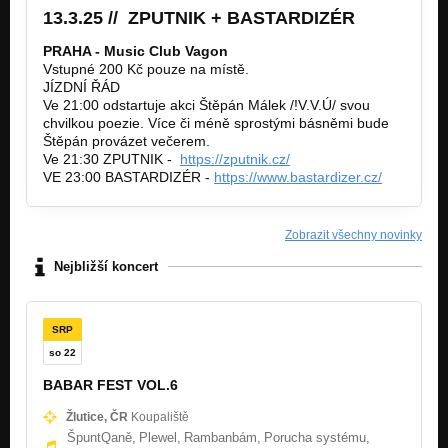
Jemný knírek
13.3.25 // ZPUTNIK + BASTARDIZÉR
Sestry
PRAHA - Music Club Vagon
Metal agro PuNk
Vstupné 200 Kč pouze na místě.
Nezařazeno
JÍZDNÍ ŘÁD
Ve 21:00 odstartuje akci Štěpán Málek /!V.V.Ú/ svou
Policie
chvilkou poezie. Více či méně sprostými básněmi bude
Chaos zničí řád
Štěpán provázet večerem.
Ve 21:30 ZPUTNIK -
https://zputnik.cz/
Babiččin Skunk
VE 23:00 BASTARDIZÉR -
https://www.bastardizer.cz/
Sestry
Složenka
Zobrazit všechny novinky
Nezařazeno
Nejbližší koncert
Zemědělci
Nezařazeno
SRP
so 22
BABAR FEST VOL.6
Žlutice, ČR
Koupaliště
ŠpuntQaně,
Plewel,
Rambanbám,
Porucha systému,