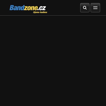
Bandzone.cz
žijeme hudbou