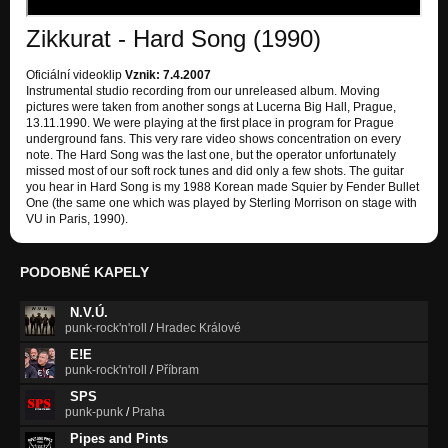
Zikkurat - Hard Song (1990)
Oficiální videoklip
Vznik: 7.4.2007
Instrumental studio recording from our unreleased album. Moving
pictures were taken from another songs at Lucerna Big Hall, Prague,
13.11.1990. We were playing at the first place in program for Prague
underground fans. This very rare video shows concentration on every
note. The Hard Song was the last one, but the operator unfortunately
missed most of our soft rock tunes and did only a few shots. The guitar
you hear in Hard Song is my 1988 Korean made Squier by Fender Bullet
One (the same one which was played by Sterling Morrison on stage with
VU in Paris, 1990).
PODOBNÉ KAPELY
N.V.Ú.
punk-rock'n'roll
/
Hradec Králové
E!E
punk-rock'n'roll
/
Příbram
SPS
punk-punk
/
Praha
Pipes and Pints