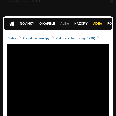
Jez hodně banán (1981)
Nezařazeno
Rozhovor s kapelou (1981)
Nezařazeno
NOVINKY
O KAPELE
ALBA
NÁZORY
VIDEA
FOTK
Filosof (1980)
Nezařazeno
Videa
Oficiální videoklipy
Zikkurat - Hard Song (1990)
Jsi mimo (1980)
Nezařazeno
WC čistící sůl (1980)
Nezařazeno
Disco 2000 (1979)
Nezařazeno
Praseodym (2005)
Nezařazeno