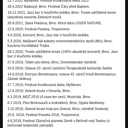
23.7.2022 Myštěves. Festival Kostkovaná deka 2022.
30.4.2022 Bajkazyl, Brno. Festival Čáry před Bajkem.
18.12.2021, Jazz bar U kouřícího králíka, Brno. Trvale udržitelné koule
(akustická varianta Zelených koulí).
30.9.2021, Stará Pekárna, Brno. Křest alba LOVER NATURE.
22.8.2020, Festival Paseka, Trojanovice.
4.6.2020, Koncert; Brno, Jazz bar U kouřícího králíka.
5.3.2020, Maškarní bál katedry environmentálních studií (MU); Brno,
Kavárna Kunštátská Trojka.
28.2.2020, Trvale udržitelné koule (100% akustický koncert); Brno, Jazz
bar U kouřícího králíka
27.9.2019, Týden pro klima; Brno, Dominikánské náměstí.
20.9.2019, Oslava 20. výročí založení Terapeutické komunity Sejřek.
14.9.2019, Dort pro Brnotosaura, oslava 45. výročí hnutí Brontosaurus,
Zámek Veltrusy.
27.7.2019, Festival Kostkovaná deka, Myšteves.
12.6.2019, Zelené koule v Desertu, Brno.
9.3.2019, MDŽ 2019 (A zase ten sex!), Musiclab, Brno.
8.2.2019, Ples Brntosaurů a Instruktorů, Brno, Sýpka Medlánky.
3.10.2018, Zelené koule hraji pro Zelené, Brno, náměstí Svobody.
25.8. 2018, Festival Paseka 2018, Trojanovice.
4.8.2018, Festival Zázračná planeta Země v Bečově nad Teplou (v
bečovské botanické zahradě).