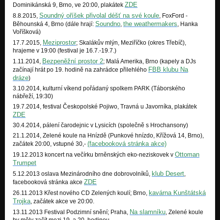
ZDE
Dominikánská 9, Brno, ve 20:00, plakátek
Soundný oříšek přivolal déšť na své koule
8.8.2015,
, FoxFord -
Soundno
the weathermakers
Běhounská 4, Brno (dále hrají:
,
, Hanka
Voříšková)
Meziprostor
17.7.2015,
; Skalákův mlýn, Meziříčko (okres Třebíč),
hrajeme v 19:00 (festival je 16.7.-19.7.)
Bezpeněžní prostor 2
1.11.2014,
; Malá Amerika, Brno (kapely a DJs
FBB klubu Na
začínají hrát po 19. hodině na zahrádce přilehlého
dráze
)
3.10.2014, kulturní víkend pořádaný spolkem PARK (Táborského
nábřeží, 19:30)
19.7.2014, festival Českopolské Pojiwo, Travná u Javorníka, plakátek
ZDE
30.4.2014, pálení čarodejnic v Lysicích (společně s Hrochansony)
21.1.2014, Zelené koule na Hnízdě (Punkové hnízdo, Křížová 14, Brno),
(facebooková stránka akce)
začátek 20:00, vstupné 30,-
Ottoman
19.12.2013 koncert na večírku brněnských eko-neziskovek v
Trumpet
klub Desert
5.12.2013 oslava Mezinárodního dne dobrovolníků,
,
ZDE
facebooková stránka akce
kavárna Kunštátská
26.11.2013 Křest nového CD Zelených koulí; Brno,
Trojka
, začátek akce ve 20:00.
Na slamníku
13.11.2013 Festival Podzimní snění; Praha,
, Zelené koule