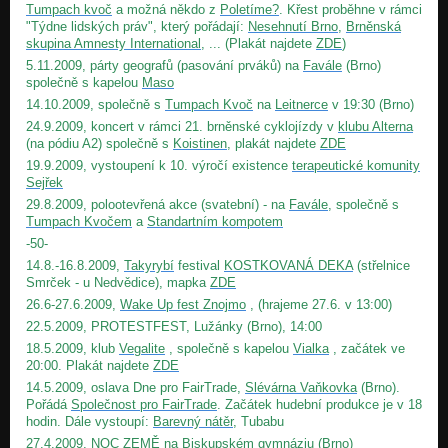
Tumpach kvoč
a možná někdo z
Poletíme?
. Křest proběhne v rámci
"Týdne lidských práv", který pořádají:
Nesehnutí Brno
,
Brněnská
skupina Amnesty International
, ... (Plakát najdete
ZDE
)
5.11.2009, párty geografů (pasování prváků) na
Favále
(Brno)
společně s kapelou
Maso
14.10.2009, společně s
Tumpach Kvoč
na
Leitnerce
v 19:30 (Brno)
24.9.2009, koncert v rámci 21. brněnské cyklojízdy v
klubu Alterna
(na pódiu A2) společně s
Koistinen
, plakát najdete
ZDE
19.9.2009, vystoupení k 10. výročí existence
terapeutické komunity
Sejřek
29.8.2009, polootevřená akce (svatební) - na
Favále
, společně s
Tumpach Kvočem
a
Standartním kompotem
-50-
14.8.-16.8.2009,
Takyrybí
festival
KOSTKOVANÁ DEKA
(střelnice
Smrček - u Nedvědice), mapka
ZDE
26.6-27.6.2009,
Wake Up fest Znojmo
, (hrajeme 27.6. v 13:00)
22.5.2009, PROTESTFEST, Lužánky (Brno), 14:00
18.5.2009, klub
Vegalite
, společně s kapelou
Vialka
, začátek ve
20:00. Plakát najdete
ZDE
14.5.2009, oslava Dne pro FairTrade,
Slévárna Vaňkovka
(Brno).
Pořádá
Společnost pro FairTrade
. Začátek hudební produkce je v 18
hodin. Dále vystoupí:
Barevný nátěr
, Tubabu
27.4.2009, NOC ZEMĚ na Biskupském gymnáziu (Brno)