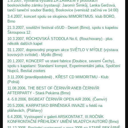
1.5.2007, výtvarná výstava ZA ZÁMKEM v prostorách
boskovického zámku (vystavují: Jaromír Šimkůj, Lenka Geržová,
tančí taneční soubor Bardo), Boskovice (vernisáž začíná ve 14:00)
3.4.2007, koncert spolu se skupinou MIMORITMUS. klub BORO,
Brno
21.3.2007, soutěžní festival oSUD - Desert (Brno), spolu s kapelou
Škroupova 12
10.3.2007, RÓCHOVSKÁ STODOLA No.6, (Rouchovany) - plus
několik dalších kapel
31.1.2007, doprovodný program akce SVĚTLO V MÝDLE (výstava
kovových svítidel) - Mýdlo (Brno)
20.1.2007, KONCERT ve staré fabrice (Doubice, severní Čechy),
spolu s kapelami: Standarní kompot, Experimentální jatka, Spolčení
hlupců, Bestial zooters
3.11.2006 (pravděpodobně) , KŘEST CD MIMORITMU - Klub
(Polná)
11.08.2006, THE BEST OF ČERNVÍR ANEB ČERNVÍR
AFTERPARTY - Stará Pekárna (Brno)
4.-5.8.2006, BIGBEAT ČERNVÍR OPEN AIR 2006, (Černvír)
20.5.2006, KARPATSKO BRNĚNSKÁ INVAZE u feldů na
pláňavách, (Pláňavy)
6.4.2006, Vystoupení v galerii ARSKONTAKT, III.ROČNÍK
KONFRONTAČNÍ PŘEHLÍDKY UMĚNÍ MLADÝCH AUTORŮ (Brno)
31.12.2005, Poslední vystoupení v roce 2005 na STARÉ PEKÁRNĚ