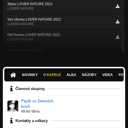
Stopu LOVER NATURE 2021
LOVER NATURE
Sex stromu LOVER NATURE 2021
LOVER NATURE
Old Desire LOVER NATURE 2021
LOVER NATURE
Hlava na hlavě (2019)
Nezařazeno
Nature amazing and wild
Nezařazeno
NOVINKY
O KAPELE
ALBA
NÁZORY
VIDEA
FOTK
Mezidruhová solidarita
Nezařazeno
Členové skupiny
Žal
Pepík ze Zelených
Nezařazeno
koulí
48 let
/
Brno
Stromy, brouci
Nezařazeno
Kontakty a odkazy
Kadmium metal