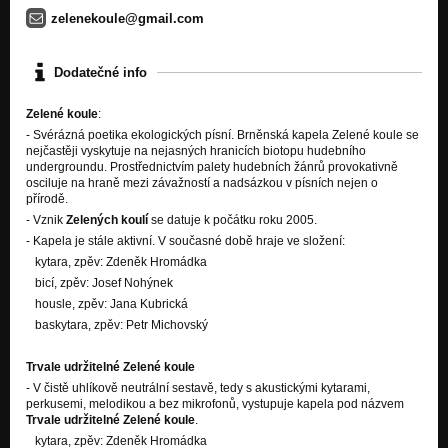
Nezařazeno
zelenekoule@gmail.com
NEPOVEDENÝ AUTOSTOP
Nezařazeno
Dodatečné info
KOLO MÁM A BRAŠNY TAM
Zelené koule
:
Nezařazeno
-
Svérázná poetika ekologických písní. Brněnská kapela Zelené koule se
nejčastěji vyskytuje na nejasných hranicích biotopu hudebního
HEJ, MACHO!
undergroundu. Prostřednictvím palety hudebních žánrů provokativně
Nezařazeno
osciluje na hraně mezi závažností a nadsázkou v písních nejen o
přírodě
.
V HOVÍNKU TCHOŘE
- Vznik
Zelených koulí
se datuje k počátku roku 2005.
Nezařazeno
- Kapela je stále aktivní. V současné době hraje ve složení:
kytara, zpěv: Zdeněk Hromádka
SOUMRAK
bicí, zpěv: Josef Nohýnek
Nezařazeno
housle, zpěv: Jana Kubrická
Domorodec
baskytara, zpěv: Petr Michovský
Nezařazeno
Trvale udržitelné Zelené koule
La comadreja
- V čistě uhlíkově neutrální sestavě, tedy s akustickými kytarami,
Nezařazeno
perkusemi, melodikou a bez mikrofonů, vystupuje kapela pod názvem
Trvale udržitelné Zelené koule
.
Okno
kytara, zpěv: Zdeněk Hromádka
Nezařazeno