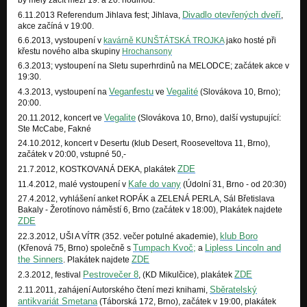
by měly začít mezi 19. a 20. hodinou.
Divadlo otevřených dveří
6.11.2013 Referendum Jihlava fest; Jihlava,
,
akce začíná v 19:00.
6.6.2013, vystoupení v
kavárně KUNŠTÁTSKÁ TROJKA
jako hosté při
křestu nového alba skupiny
Hrochansony
6.3.2013; vystoupení na Sletu superhrdinů na MELODCE; začátek akce v
19:30.
Veganfestu
Vegalité
4.3.2013, vystoupení na
ve
(Slovákova 10, Brno);
20:00.
Vegalite
20.11.2012, koncert ve
(Slovákova 10, Brno), další vystupující:
Ste McCabe, Fakné
24.10.2012, koncert v Desertu (klub Desert, Rooseveltova 11, Brno),
začátek v 20:00, vstupné 50,-
ZDE
21.7.2012, KOSTKOVANÁ DEKA, plakátek
Kafe do vany
11.4.2012, malé vystoupení v
(Údolní 31, Brno - od 20:30)
27.4.2012, vyhlášení anket ROPÁK a ZELENÁ PERLA, Sál Břetislava
Bakaly - Žerotínovo náměstí 6, Brno (začátek v 18:00), Plakátek najdete
ZDE
klub Boro
22.3.2012, UŠI A VÍTR (352. večer potulné akademie),
Tumpach Kvoč;
Lipless Lincoln and
(Křenová 75, Brno) společně s
a
the Sinners
ZDE
. Plakátek najdete
Pestrovečer 8
ZDE
2.3.2012, festival
, (KD Mikulčice), plakátek
Sběratelský
2.11.2011, zahájení Autorského čtení mezi knihami,
antikvariát Smetana
(Táborská 172, Brno), začátek v 19:00, plakátek