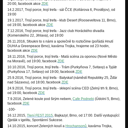
20:00, facebook akce
ZDE
14.2.2017, Trojí porce, trojí trefa - sál ČCE (Kollárova 6, Prostějov), od
19:00
19.1.2017, Trojí porce, trojí trefa - klub Desert (Rooseveltova 11, Brno),
od 19:00, facebook akce
ZDE
7.12.2016, Trojí porce, trojí trefa - Jazz club Horáckého divadla
(Komenského 22, Jihlava), od 19:00
26.11.2016, Sfoukni to s námi a společně to roztočíme (pořádá Hnutí
DUHA a Greenpeace Brno), kavárna Trojka, hrajeme od 23 hodin,
facebook akce
ZDE
18.11.2016, Trojí porce, trojí trefa - Malá scéna za oponou (Nové Město
na Moravě), od 19:00, facebook
ZDE
10.10.2016, Trojí porce, trojí trefa - Trám (Purkyňova 7, Svitavy) a Tyjátr
(Purkyňova 17, Svitavy) od 19:00, facebook
ZDE
25.9.2016, Trojí porce, trojí trefa - Batyskaf (náměstí Republiky 25, Žďár
nad Sázavou), od 18:00, facebook
ZDE
24.9.2016, Trojí porce, trojí trefa - sklepní scéna CED (Zelný trh 9, Brno),
od 19:00, facebook
ZDE
7.9.2016, Zelené koule pod širým nebem,
Cafe Podnebi
(Údolní 5, Brno),
facebook
ZDE
-100-
16.12.2015,
Tlení FEST 2015
, Bajkazyl, Brno, od 17:00. Další vystupující:
Qjeták v igelitu, Spontánní Sukcese.
14.10.2015, koncert Zelených koulí a
Hrochansonů
, kavárna Trojka,