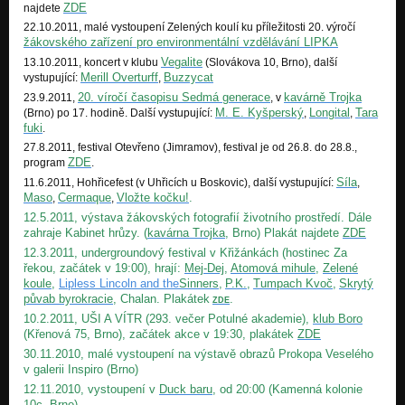
ZDE
najdete
22.10.2011, malé vystoupení Zelených koulí ku příležitosti 20. výročí
žákovského zařízení pro environmentální vzdělávání LIPKA
Vegalite
13.10.2011, koncert v klubu
(Slovákova 10, Brno), další
Merill Overturff
Buzzycat
vystupující:
,
20. víročí časopisu Sedmá generace
kavárně Trojka
23.9.2011,
, v
M. E. Kyšperský
Longital
Tara
(Brno) po 17. hodině. Další vystupující:
,
,
fuki
.
27.8.2011, festival Otevřeno (Jimramov), festival je od 26.8. do 28.8.,
ZDE
program
.
Síla
11.6.2011, Hohřicefest (v Uhřicích u Boskovic), další vystupující:
,
Maso
Cermaque
Vložte kočku!
.
,
,
12.5.2011, výstava žákovských fotografií životního prostředí. Dále
zahraje Kabinet hrůzy. (
kavárna Trojka
, Brno) Plakát najdete
ZDE
12.3.2011, undergroundový festival v Křižánkách (hostinec Za
řekou, začátek v 19:00), hrají:
Mej-Dej
,
Atomová mihule
,
Zelené
koule
,
Lipless Lincoln and the
Sinners
,
P.K.
,
Tumpach Kvoč
,
Skrytý
půvab byrokracie
, Chalan. Plakátek
.
ZDE
10.2.2011, UŠI A VÍTR (293. večer Potulné akademie),
klub Boro
(Křenová 75, Brno), začátek akce v 19:30, plakátek
ZDE
30.11.2010, malé vystoupení na výstavě obrazů Prokopa Veselého
v galerii Inspiro (Brno)
12.11.2010, vystoupení v
Duck baru
, od 20:00 (Kamenná kolonie
10c, Brno)