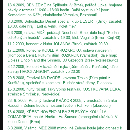
18.4.2009, DEN ZEMĚ na Špilberku (v Brně), pořádá Lipka, hrajeme
někdy v rozmezí 16:00 - 18:00 hodin. Další vystupující jsou:
Komedianti na Káře, cimbálovka Veronika, Bezobratři.
8.3.2009, Bohoslužba Desert speciál, klub DESERT (Brno), začátek
18:00, dále hrají: Lídl & Velík, Poletíme?
6.3.2009, oslava MDŽ, pořádají Nesehnutí Brno, dále hrají "Bedna
odložených hraček", začátek v 19:00, klub Vegalité (Brno - Cejl 43)
11.2.2009, koncert v klubu JOLANDA (Brno), začátek 20:30
17.1.2009, konečně KOULE V ROZKROKU, oslava narozenin
(Kompot a Beris), kulturní dům ROZKROK (Varnsdorf), dále hrají:
Lipless Lincoln and the Sinners, DJ Grzegorz Brzekreksieszewicz
3.12.2008, koncert v kavárně Trojka (Dům pánů z Kunštátu), dále
zahrají HROCHANSONY, začátek ve 20:30
20.8.2008, Festival NA DVOŘE, kavárna Trojka (Dům pánů z
Kunštátu), společně s kapelami: Budoár staré dámy, Pianobox
16.8.2008, nultý ročník Takyrybího festivalu KOSTKOVANÁ DEKA,
střelnice Smrček (u Nedvědice)
28. 6. 2008, Potulný festival KRÁKOR 2008, v prostorách zámku
Radešín, Zelené koule s hostem Ivošem Fafílkem (akordeon)
18.4.2008, KŘEST NOVÉHO ALBA ZELENÝCH KOULÍ LA
COMADREJA. hosté: Hroša - HroŠanson (propagační ukázka). V
klubu Desert (Brno)
8.3.2008, V rámci MDŽ 2008 mimo jiné Zelené koule jako orchestr k