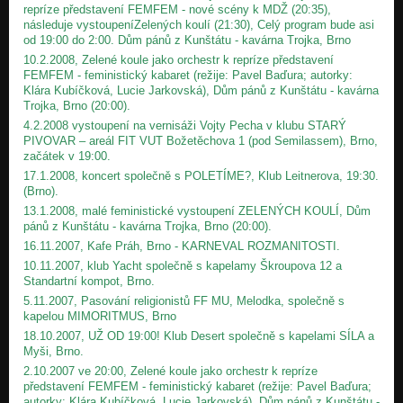
repríze představení FEMFEM - nové scény k MDŽ (20:35),
následuje vystoupení
Zelených koulí (21:30), Celý program bude asi
od 19:00 do 2:00. Dům pánů z Kunštátu - kavárna Trojka, Brno
10.2.2008, Zelené koule jako orchestr k repríze představení
FEMFEM - feministický kabaret (režije: Pavel Baďura; autorky:
Klára Kubíčková, Lucie Jarkovská), Dům pánů z Kunštátu - kavárna
Trojka, Brno (20:00).
4.2.2008 vystoupení na vernisáži Vojty Pecha v klubu STARÝ
PIVOVAR – areál FIT VUT Božetěchova 1 (pod Semilassem), Brno,
začátek v 19:00.
17.1.2008, koncert společně s POLETÍME?, Klub Leitnerova, 19:30.
(Brno).
13.1.2008, malé feministické vystoupení ZELENÝCH KOULÍ, Dům
pánů z Kunštátu - kavárna Trojka, Brno (20:00).
16.11.2007, Kafe Práh, Brno - KARNEVAL ROZMANITOSTI.
10.11.2007, klub Yacht společně s kapelamy Škroupova 12 a
Standartní kompot, Brno.
5.11.2007, Pasování religionistů FF MU, Melodka, společně s
kapelou MIMORITMUS, Brno
18.10.2007, UŽ OD 19:00! Klub Desert společně s kapelami SÍLA a
Myši, Brno.
2.10.2007 ve 20:00, Zelené koule jako orchestr k repríze
představení FEMFEM - feministický kabaret (režije: Pavel Baďura;
autorky: Klára Kubíčková, Lucie Jarkovská), Dům pánů z Kunštátu -