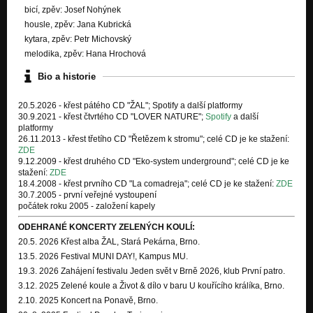
bicí, zpěv: Josef Nohýnek
housle, zpěv: Jana Kubrická
Tyranie plechová
Nezařazeno
kytara, zpěv: Petr Michovský
melodika, zpěv: Hana Hrochová
Žena
Nezařazeno
Bio a historie
I´m a woman
20.5.2026 - křest pátého CD "ŽAL"; Spotify a další platformy
Nezařazeno
30.9.2021 - křest čtvrtého CD "LOVER NATURE";
Spotify
a další
platformy
FairTrade café
26.11.2013 - křest třetího CD "Řetězem k stromu"; celé CD je ke stažení:
Nezařazeno
ZDE
9.12.2009 - křest druhého CD "Eko-system underground"; celé CD je ke
stažení:
ZDE
Doba
18.4.2008 - křest prvního CD "La comadreja"; celé CD je ke stažení:
ZDE
Nezařazeno
30.7.2005 - první veřejné vystoupení
počátek roku 2005 - založení kapely
ODEHRANÉ KONCERTY ZELENÝCH KOULÍ:
20.5. 2026 Křest alba ŽAL, Stará Pekárna, Brno.
13.5. 2026 Festival MUNI DAY!, Kampus MU.
19.3. 2026 Zahájení festivalu Jeden svět v Brně 2026, klub První patro.
3.12. 2025 Zelené koule a Život & dílo v baru U kouřícího králíka, Brno.
2.10. 2025 Koncert na Ponavě, Brno.