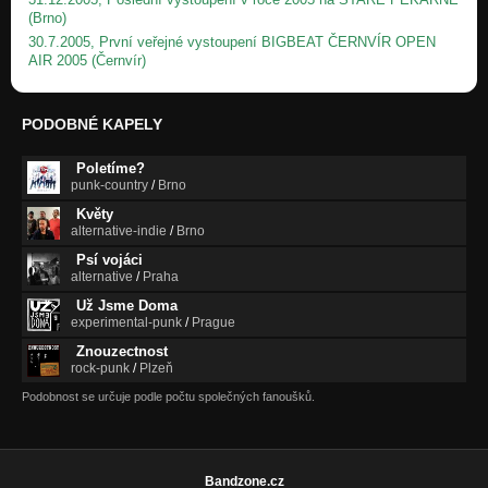
(Brno)
30.7.2005, První veřejné vystoupení BIGBEAT ČERNVÍR OPEN
AIR 2005 (Černvír)
PODOBNÉ KAPELY
Poletíme?
punk-country
/
Brno
Květy
alternative-indie
/
Brno
Psí vojáci
alternative
/
Praha
Už Jsme Doma
experimental-punk
/
Prague
Znouzectnost
rock-punk
/
Plzeň
Podobnost se určuje podle počtu společných fanoušků.
Bandzone.cz