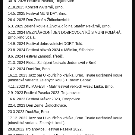
30. 8. 2025 Festival Paseka, Trojanovice.
21.8.2025 Koncert v Alterně, Brno.
14.5. 2025 Festival MUNI DAY, Brno.
26.4. 2025 Den Země v Židlochovicích.
6.3. 2025 Zelené koule a Život & dílo na Starém Pekárně, Brno.
5.12. 2024 MEZINÁRODNÍ DEN DOBROVOLNÍKŮ S MUNI POMÁHÁ,
Brno, kino Scala.
14.9. 2024 Festival dobrovolnictví DORT, Telč.
23.8. 2024 Festival bláznů 2024 u Mělníka, Střednice.
8.6. 2024 Festival Zámostí, Třebíč.
21.3. 2024 Fléda,
Zahájení festivalu Jeden svět v Brně.
14.2. 2024 DuckBar, Brno.
16.12. 2023 Jazz bar U kouřícího králíka, Brno. Trvale udržitelné koule
(akustická varianta Zelených koulí) + Radim Babák.
4.11. 2023 KLIMAFEST - Malý festival velkých výzev, Lipka, Brno.
2.9. 2023 Festival Paseka 2023, Trojanovice.
16.6. 2023 Festival Krákor 2023, Ostopovice.
22.4. 2023 Den Země, Židlochovice.
23.3.2023 DuckBar, Brno.
17.12. 2022 Jazz bar U kouřícího králíka, Brno. Trvale udržitelné koule
(akustická varianta Zelených koulí)
20.8.2022 Trojanovice. Festival Paseka 2022.