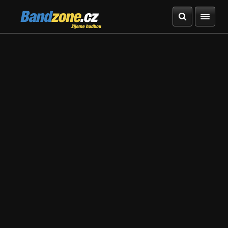
Bandzone.cz
žijeme hudbou