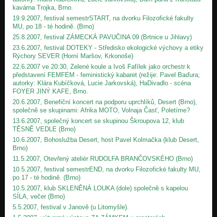
kavárna Trojka, Brno.
19.9.2007, festival semestrSTART, na dvorku Filozofické fakulty
MU, po 18 - té hodině. (Brno)
25.8.2007, festival ZÁMECKÁ PAVUČINA 09 (Brtnice u Jihlavy)
23.6.2007, festival DOTEKY - Středisko ekologické výchovy a etiky
Rýchory SEVER (Horní Maršov, Krkonoše)
22.6.2007 ve 20:30, Zelené koule a Ivoš Fafílek jako orchestr k
představení FEMFEM - feministický kabaret (režije: Pavel Baďura;
autorky: Klára Kubíčková, Lucie Jarkovská), HaDivadlo - scéna
FOYER JINÝ KAFE, Brno.
20.6.2007, Benefiční koncert na podporu uprchlíků, Desert (Brno),
společně se skupinami: Afrika MOTO, Volnaja Časť, Poletíme?
13.6.2007, společný koncert se skupinou Škroupova 12, klub
TĚSNĚ VEDLE (Brno)
10.6.2007, Bohoslužba Desert, host Pavel Kolmačka (klub Desert,
Brno)
11.5.2007, Otevřený ateliér RUDOLFA BRANČOVSKÉHO (Brno)
10.5.2007, festival semestrEND, na dvorku Filozofické fakulty MU,
po 17 - té hodině. (Brno)
10.5.2007, klub SKLENĚNÁ LOUKA (dole) společně s kapelou
SÍLA, večer (Brno)
5.5.2007, festival v Janově (u Litomyšle).