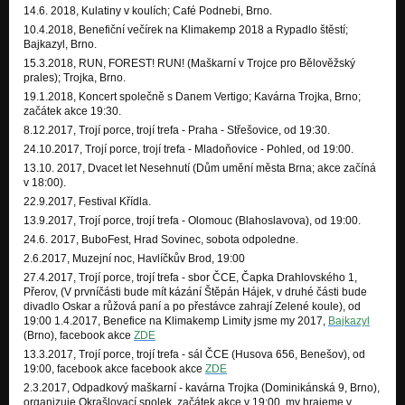
14.6. 2018, Kulatiny v koulích; Café Podnebi, Brno.
10.4.2018, Benefiční večírek na Klimakemp 2018 a Rypadlo štěstí;
Bajkazyl, Brno.
15.3.2018, RUN, FOREST! RUN! (Maškarní v Trojce pro Bělověžský
prales); Trojka, Brno.
19.1.2018, Koncert společně s Danem Vertigo; Kavárna Trojka, Brno;
začátek akce 19:30.
8.12.2017, Trojí porce, trojí trefa - Praha - Střešovice, od 19:30.
24.10.2017, Trojí porce, trojí trefa - Mladoňovice - Pohled, od 19:00.
13.10. 2017, Dvacet let Nesehnutí (Dům umění města Brna; akce začíná
v 18:00).
22.9.2017, Festival Křídla.
13.9.2017, Trojí porce, trojí trefa - Olomouc (Blahoslavova), od 19:00.
24.6. 2017, BuboFest, Hrad Sovinec, sobota odpoledne.
2.6.2017, Muzejní noc, Havlíčkův Brod, 19:00
27.4.2017, Trojí porce, trojí trefa - sbor ČCE, Čapka Drahlovského 1,
Přerov, (V první
části bude mít kázání Štěpán Hájek, v druhé části bude
divadlo Oskar a růžová paní a po přestávce zahrají Zelené koule), od
19:00 1.4.2017, Benefice na Klimakemp Limity jsme my 2017,
Bajkazyl
(Brno), facebook akce
ZDE
13.3.2017, Trojí porce, trojí trefa - sál ČCE (Husova 656, Benešov), od
19:00, facebook akce facebook akce
ZDE
2.3.2017, Odpadkový maškarní - kavárna Trojka (Dominikánská 9, Brno),
organizuje Okrašlovací spolek, začátek akce v 19:00, my hrajeme v