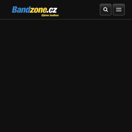
Bandzone.cz
žijeme hudbou