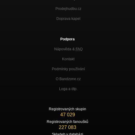
Prodejhudbu.cz
Doprava kapel
Podpora
Nápověda &
FAQ
Kontakt
Podmínky používání
O Bandzone.cz
Loga a dtp.
Registrovaných skupin
47 029
Registrovaných fanoušků
227 083
Skladeb v databázi