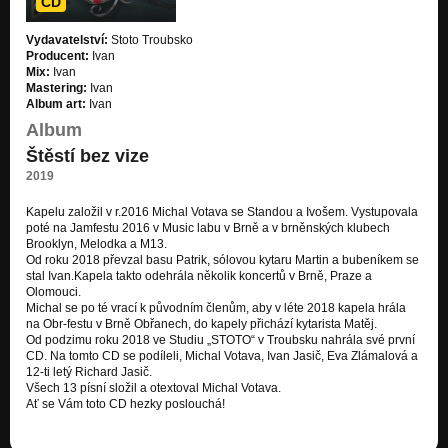
CD
NENÁVIDÍM
Vydavatelství:
Stoto Troubsko
Nekonečnej boj
Producent:
Ivan
Mix:
Ivan
SNAD JEŠTĚ NEUJEL MI VLAK(SÁM)
Mastering:
Ivan
Nekonečnej boj
Album art:
Ivan
Album
MODELKA
Štěstí bez vize
Nekonečnej boj
2019
ČEPICE
Štěstí bez vize
Kapelu založil v r.2016 Michal Votava se Standou a Ivošem. Vystupovala
poté na Jamfestu 2016 v Music labu v Brně a v brněnských klubech
Brooklyn, Melodka a M13.
BROOKLYN
Od roku 2018 převzal basu Patrik, sólovou kytaru Martin a bubeníkem se
Štěstí bez vize
stal Ivan.Kapela takto odehrála několik koncertů v Brně, Praze a
Olomouci.
PLATONICKÁ
Michal se po té vrací k původním členům, aby v léte 2018 kapela hrála
Štěstí bez vize
na Obr-festu v Brně Obřanech, do kapely přichází kytarista Matěj.
Od podzimu roku 2018 ve Studiu „STOTO“ v Troubsku nahrála své první
TOM MÁ KOZY
CD. Na tomto CD se podíleli, Michal Votava, Ivan Jasič, Eva Zlámalová a
Štěstí bez vize
12-ti letý Richard Jasič.
Všech 13 písní složil a otextoval Michal Votava.
Ať se Vám toto CD hezky poslouchá!
JSEM BUSKER
Štěstí bez vize