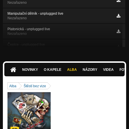
Nezařazeno
Manipulační dělník - unplugged live
Nezařazeno
Platonická - unplugged live
Nezařazeno
Čepice - unplugged live
Nezařazeno
Busker - unplugged live
Nezařazeno
NOVINKY
O KAPELE
ALBA
NÁZORY
VIDEA
FOTK
MANIPULAČNÍ DĚLNÍK
Nekonečnej boj
Alba
Štěstí bez vize
O ZDRAVÍ
Nekonečnej boj
VIAGRA
Nekonečnej boj
ZMRZLINOVÁ KRÁLOVNA
Nekonečnej boj