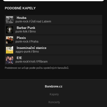
FEŤAČKO!
Štěstí bez vize
PODOBNÉ KAPELY
NIKDY NEVÍŠ CO SE MŮŽE STÁT
Houba
Štěstí bez vize
punk-rock
/
Ústí nad Labem
Barbar Punk
UCO
punk-folk
/
Brno
Štěstí bez vize
Plexis
punk-rock
/
Praha
NEPŘÁTELÉ Z FACEBOOKU
Štěstí bez vize
Inseminační stanice
aggro-punk
/
Brno
HANA
E!E
Štěstí bez vize
punk-rock'n'roll
/
Příbram
Podobnost se určuje podle počtu společných fanoušků.
VESMÍR
Štěstí bez vize
ŠTĚNICE
Štěstí bez vize
Bandzone.cz
Kapely
Koncerty