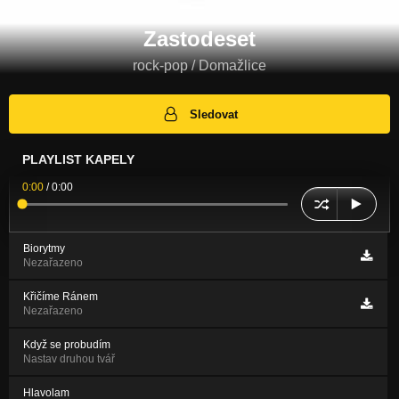
Zastodeset
rock-pop / Domažlice
Sledovat
PLAYLIST KAPELY
0:00
/
0:00
Biorytmy
Nezařazeno
Křičíme Ránem
Nezařazeno
Když se probudím
Nastav druhou tvář
Hlavolam