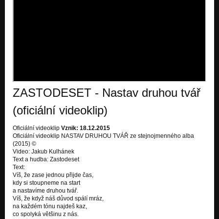
Samostatnost
Pokojová záležitost
Skalpování
Pokojová záležitost
Tlumačovská hymna
Nezařazeno
ZASTODESET - Nastav druhou tvář
Ztracený přání
Pokojová záležitost
(oficiální videoklip)
Oficiální videoklip
Vznik: 18.12.2015
Oficiální videoklip NASTAV DRUHOU TVÁŘ ze stejnojmenného alba
(2015) ©
Video: Jakub Kulhánek
Text a hudba: Zastodeset
Text:
Víš, že zase jednou přijde čas,
kdy si stoupneme na start
a nastavíme druhou tvář.
Víš, že když náš důvod spálí mráz,
na každém tónu najdeš kaz,
co spolyká většinu z nás.