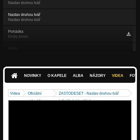
Nastav druhou tvář
Nastav druhou tvář
Nastav druhou tvář
Pohádka
Kroky jinam
Hello
Kroky jinam
Ztracený přání
Kroky jinam
NOVINKY
O KAPELE
ALBA
NÁZORY
VIDEA
FOTK
Intro
Kroky jinam
Videa
Oficiální
ZASTODESET - Nastav druhou tvář
Netopýr
videoklipy
(oficiální videoklip)
Pokojová záležitost
Medvídek
Pokojová záležitost
Křídla
Pokojová záležitost