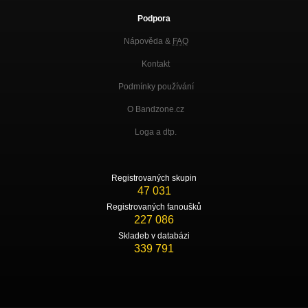
Podpora
Nápověda &
FAQ
Kontakt
Podmínky používání
O Bandzone.cz
Loga a dtp.
Registrovaných skupin
47 031
Registrovaných fanoušků
227 086
Skladeb v databázi
339 791