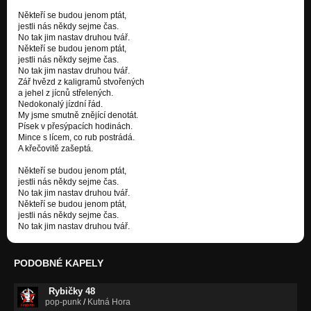
Někteří se budou jenom ptát,
jestli nás někdy sejme čas.
No tak jim nastav druhou tvář.
Někteří se budou jenom ptát,
jestli nás někdy sejme čas.
No tak jim nastav druhou tvář.
Zář hvězd z kaligramů stvořených
a jehel z jícnů střelených.
Nedokonalý jízdní řád.
My jsme smutně znějící denotát.
Písek v přesýpacích hodinách.
Mince s lícem, co rub postrádá.
A křečovitě zašeptá.
Někteří se budou jenom ptát,
jestli nás někdy sejme čas.
No tak jim nastav druhou tvář.
Někteří se budou jenom ptát,
jestli nás někdy sejme čas.
No tak jim nastav druhou tvář.
PODOBNÉ KAPELY
Rybičky 48
pop-punk
/
Kutná Hora