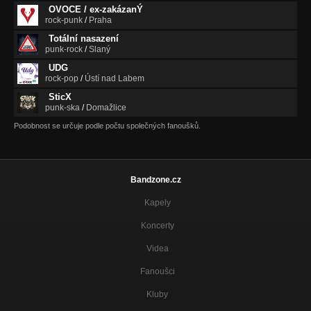
OVOCE / ex-zakázanÝ
rock-punk
/
Praha
Totální nasazení
punk-rock
/
Slaný
UDG
rock-pop
/
Ústí nad Labem
SticX
punk-ska
/
Domažlice
Podobnost se určuje podle počtu společných fanoušků.
Bandzone.cz
Kapely
Koncerty
Videa
Fanoušci
Kluby