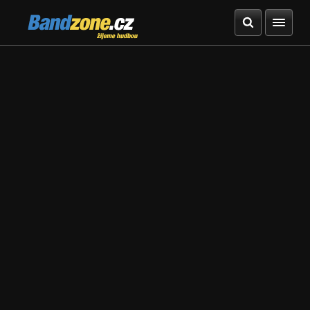
Bandzone.cz
žijeme hudbou