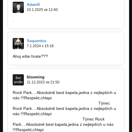
05. Go With Us - Life and Stuff - 2011
AdamK
Nezařazeno
10.1.2025 ve 12:40
.
06. I Love My Schizophrenia - Life and Stuff - 2011
Nezařazeno
07. Nobody Is Bad - Life and Stuff - 2011
Sequentus
Nezařazeno
7.1.2024 v 15:18
08. Wingless - Life and Stuff - 2011
Ahoj ešte hrate???
Nezařazeno
09. She´s Magnetic - Life and Stuff - 2011
Nezařazeno
blooming
Bez
profilu
11.12.2022 ve 21:50
10. Someone Said - Life and Stuff - 2011
Nezařazeno
Rock Park....Absolutně best kapela,jedna z nejlepších u
nás !!!Respekt,chlapi
11. Revenge - Life and Stuff - 2011
https://s3.amazonaws.com/sweet-shop/1kg…
Týnec
Nezařazeno
Rock Park....Absolutně best kapela,jedna z nejlepších u
nás !!!Respekt,chlapi
12. Black Markets Soul - Life and Stuff - 2011
https://buildyourown.static.app/1kg…
Týnec Rock
Nezařazeno
Park....Absolutně best kapela,jedna z nejlepších u nás
!!!Respekt,chlapi
She´s Magnetic - piano verze