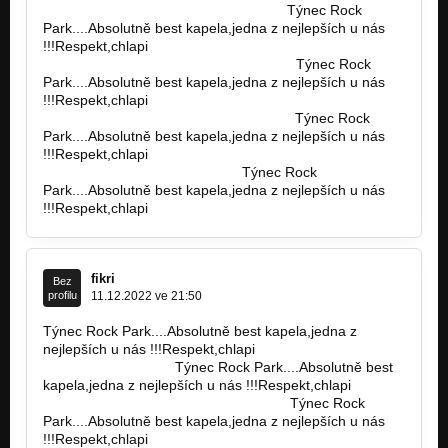
https://pick-n-mix-sweets-1kg.netlify…
Týnec Rock
Nezařazeno
Park....Absolutně best kapela,jedna z nejlepších u nás
!!!Respekt,chlapi
I Love my Schizophrenia (předprodukce)
https://picknmixsweets1kg.vercel.app…
Týnec Rock
Nezařazeno
Park....Absolutně best kapela,jedna z nejlepších u nás
!!!Respekt,chlapi
Anything You Want (album In Hell)
https://build-your-own.pages.dev/1kg…
Týnec Rock
Nezařazeno
Park....Absolutně best kapela,jedna z nejlepších u nás
!!!Respekt,chlapi
I´m Yours (album Life and Stuff )
https://idg14qs33xuy.compat…
Týnec Rock
Nezařazeno
Park....Absolutně best kapela,jedna z nejlepších u nás
!!!Respekt,chlapi
She´s Magnetic (album Life and Stuff)
Nezařazeno
fikri
Bez
profilu
11.12.2022 ve 21:50
Týnec Rock Park....Absolutně best kapela,jedna z
nejlepších u nás !!!Respekt,chlapi
https://build-it-
yourself.b-cdn.net…
Týnec Rock Park....Absolutně best
kapela,jedna z nejlepších u nás !!!Respekt,chlapi
https://nyc3.digitaloceanspaces.com…
Týnec Rock
Park....Absolutně best kapela,jedna z nejlepších u nás
!!!Respekt,chlapi