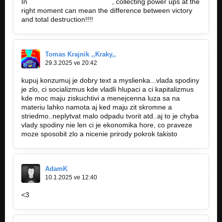
In
https://smashkarts76.com/
, collecting power ups at the
right moment can mean the difference between victory
05. Just Numbers - In Hell - 2008
and total destruction!!!!
Nezařazeno
06. Red Rivers - In Hell - 2008
Nezařazeno
Tomas Krajnik ,,Kraky,,
29.3.2025 ve 20:42
07. Welcome Here - In Hell - 2008
Nezařazeno
kupuj konzumuj je dobry text a myslienka...vlada spodiny
je zlo, ci socializmus kde vladli hlupaci a ci kapitalizmus
08. Red Rivers (bonus)
kde moc maju ziskuchtivi a menejcenna luza sa na
Nezařazeno
materiu lahko namota aj ked maju zit skromne a
striedmo..neplytvat malo odpadu tvorit atd..aj to je chyba
01. Intro - Life and Stuff - 2011
vlady spodiny nie len ci je ekonomika hore, co praveze
Nezařazeno
moze sposobit zlo a nicenie prirody pokrok takisto
02. Don´t Forget - Life and Stuff - 2011
Nezařazeno
AdamK
03. Good Bye Forever - Life and Stuff - 2011
10.1.2025 ve 12:40
Nezařazeno
<3
04. I´m Yours - Life and Stuff - 2011
Nezařazeno