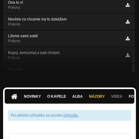
Ona to ví
Pokora
Nevíme co chceme my to dokážem
Pokora
Lžeme sami sobě
Pokora
Kupuj, konzumuj a pak chcípni
Pokora
Respekt
Energie
Flashback
Energie
NOVINKY
O KAPELE
ALBA
NÁZORY
VIDEA
FOTK
Na druhé straně
Energie
Pro přidání příspěku se prosím
přihlašte
.
Systém nás semele
Energie
Čteme sračky řešíme píčoviny