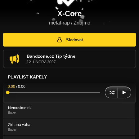
X-Core
metal-rap / Znojmo
Sledovat
Bandzone.cz Tip týdne
12. ÚNORA 2007
PLAYLIST KAPELY
0:00
/
0:00
Nemusíme nic
Iluze
Ztrhaná váha
Iluze