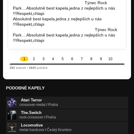
https://s3.us-east-1.wasabisys.com…
Týnec Rock
Park....Absolutně best kapela,jedna z nejlepších u nás
!!!Respekt,chlapi
Absolutně best kapela,jedna z nejlepších u nás
!!!Respekt,chlapi
https://sweetshop.blob.core.windows.net…
Týnec Rock
Park....Absolutně best kapela,jedna z nejlepších u nás
!!!Respekt,chlapi
1
2
3
4
5
6
7
8
9
10
183
stránek /
1825
položek
PODOBNÉ KAPELY
Atari Terror
crossover-metal
/
Praha
The.Switch
rock-crossover
/
Praha
Locomotive
metal-hardcore
/
Český Krumlov