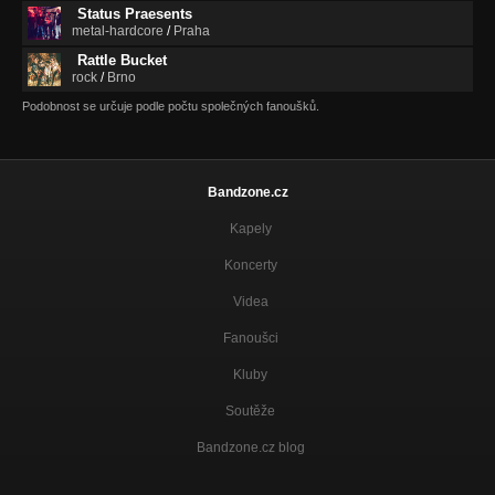
Status Praesents
metal-hardcore
/
Praha
Rattle Bucket
rock
/
Brno
Podobnost se určuje podle počtu společných fanoušků.
Bandzone.cz
Kapely
Koncerty
Videa
Fanoušci
Kluby
Soutěže
Bandzone.cz blog