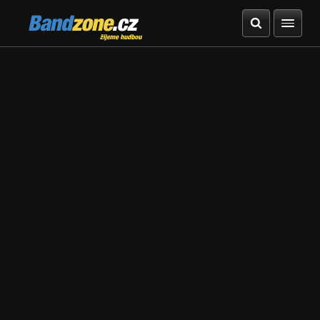
Bandzone.cz
žijeme hudbou