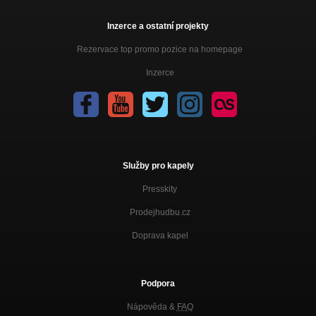
05. Go With Us - Life and Stuff - 2011
Nezařazeno
Inzerce a ostatní projekty
06. I Love My Schizophrenia - Life and Stuff - 2011
Rezervace top promo pozice na homepage
Nezařazeno
Inzerce
07. Nobody Is Bad - Life and Stuff - 2011
Nezařazeno
08. Wingless - Life and Stuff - 2011
Nezařazeno
09. She´s Magnetic - Life and Stuff - 2011
Služby pro kapely
Nezařazeno
Presskity
10. Someone Said - Life and Stuff - 2011
Nezařazeno
Prodejhudbu.cz
Doprava kapel
11. Revenge - Life and Stuff - 2011
Nezařazeno
12. Black Markets Soul - Life and Stuff - 2011
Podpora
Nezařazeno
Nápověda &
FAQ
She´s Magnetic - piano verze