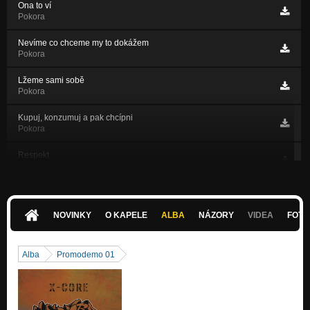
Ona to ví
Pokora
Nevíme co chceme my to dokážem
Pokora
Lžeme sami sobě
Pokora
Kupuj, konzumuj a pak chcípni
Pokora
Respekt
Energie
Flashback
Energie
NOVINKY
O KAPELE
ALBA
NÁZORY
VIDEA
FOTK
Na druhé straně
Energie
Alba
Promodemo 01
Systém nás semele
Energie
Čteme sračky řešíme píčoviny