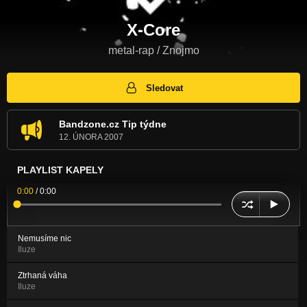
X-Core
metal-rap / Znojmo
Sledovat
Bandzone.cz Tip týdne
12. ÚNORA 2007
PLAYLIST KAPELY
0:00
/
0:00
Nemusíme nic
Iluze
Ztrhaná váha
Iluze