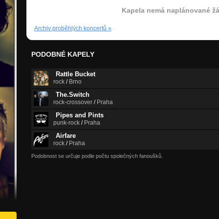
Kapela nemá naplánované žá
Archiv proběhlých koncertů
»
PODOBNÉ KAPELY
Rattle Bucket
rock
/
Brno
The.Switch
rock-crossover
/
Praha
Pipes and Pints
punk-rock
/
Praha
Airfare
rock
/
Praha
Podobnost se určuje podle počtu společných fanoušků.