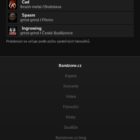
Čad
thrash-metal
/
Bratislava
Spasm
grind-grind
/
Přerov
Ingrowing
grind-grind
/
České Budějovice
Podobnost se určuje podle počtu společných fanoušků.
Bandzone.cz
Kapely
Koncerty
Videa
Fanoušci
Kluby
Soutěže
Bandzone.cz blog