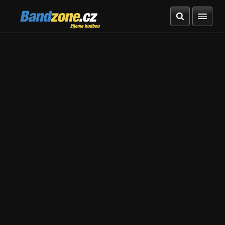
Bandzone.cz
žijeme hudbou