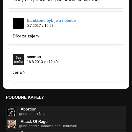
BandZone byl, je a nebude
5.7.2017 v 19:57
Díky za zájem
http://bandzone.cz/merzbauten?at=news
seeman
Bez
profilu
16.8.2013 ve 12:40
cena ?
PODOBNÉ KAPELY
Abortion
grind-crust
/
Nitra
Attack Of Rage
grind-grind
/
Bánovce nad Bebravou