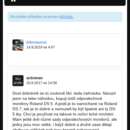
Pro přidání příspěku se prosím
přihlašte
.
bibosaurus
14.9.2019 ve 4:47
https://www.metalexpress.sk/2019/07…
activman
Bez
profilu
20.8.2017 ve 14:58
Dost dobrémě se to zvukově líbí..teda nahrávka. Narazil
jsem na tebe náhodou, kupuji totiž odposlechové
monitory Roland DS 5. A jestli je to namíchané na Roland
DS 7, tak je to dobré a nemuseli by být špatné ani ty DS-
5 tky. Chci je používat na takové to noční tiché míchání.
Mám ještě dvě různé sady odposlechových monitorů, ale
jedny jsou moc velké, i když dobré a druhé zase dělají
chyby ve výškách neb jsou hrozně nabasované.